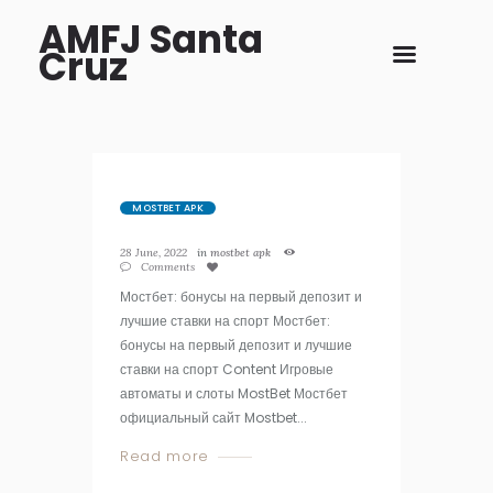
AMFJ Santa
Cruz
MOSTBET APK
28 June, 2022
in
mostbet apk
Comments
Мостбет: бонусы на первый депозит и
лучшие ставки на спорт Мостбет:
бонусы на первый депозит и лучшие
ставки на спорт Content Игровые
автоматы и слоты MostBet Мостбет
официальный сайт Mostbet...
Read more