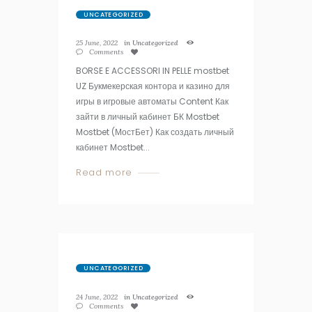
UNCATEGORIZED
25 June, 2022
in
Uncategorized
Comments
BORSE E ACCESSORI IN PELLE mostbet
UZ Букмекерская контора и казино для
игры в игровые автоматы Content Как
зайти в личный кабинет БК Mostbet
Mostbet (МостБет) Как создать личный
кабинет Mostbet...
Read more
UNCATEGORIZED
24 June, 2022
in
Uncategorized
Comments