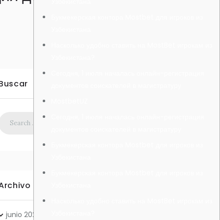
Узбекистана
Букмекерская контора Mostbet для игроков из
Узбекистана
Насколько удобно ставить на MostBet игрокам из
Узбекистана?
Сегодня, 1 июля началась онлайн-регистрация
Buscar
документов соискателей в магистратуру
MostbetUZ
Сегодня, 1 июля началась онлайн-регистрация
документов соискателей в магистратуру
Букмекерская контора Mostbet для игроков из
Узбекистана
Букмекерская контора Mostbet для игроков из
Archivo
Узбекистана
Насколько удобно ставить на MostBet игрокам из
Узбекистана?
junio
2026