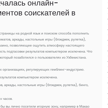
ачалась онлайн-
ментов соискателей в
 страницы на родной язык и поиском способа пополнить
оматов, аркады, настольные игры (блэкджек, рулетка),
e-казино, позволяющее ощутить атмосферу настоящего
ность подтасовки результатов компьютером исключена. Что
 который позаботился о пользователях из Узбекистана.
х организациях, регулирующих гемблинг-индустрию.
результатов компьютером исключена.
в, аркады, настольные игры (блэкджек, рулетка), бинго,
х часов.
 бы вы лично посетили игорную зону, например в Макао