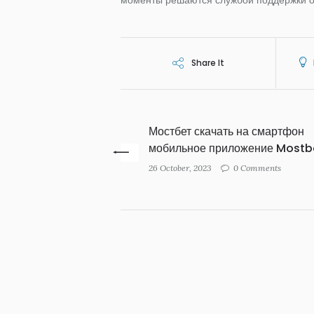
моменты решаются службой поддержки о
Share It
Мостбет скачать на смартфон
мобильное приложение Mostb
26 October, 2023
0 Comments