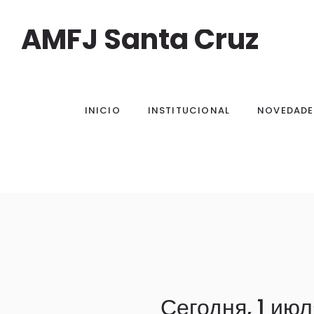
AMFJ Santa Cruz
INICIO
INSTITUCIONAL
NOVEDADE
Сегодня, 1 ию