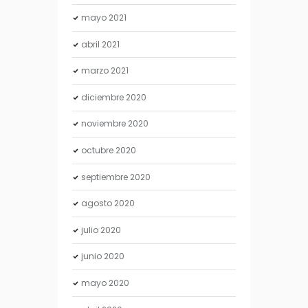
mayo
2021
abril
2021
marzo
2021
diciembre
2020
noviembre
2020
octubre
2020
septiembre
2020
agosto
2020
julio
2020
junio
2020
mayo
2020