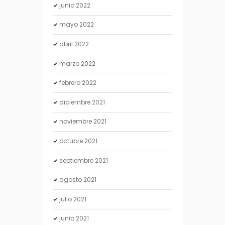
junio
2022
mayo
2022
abril
2022
marzo
2022
febrero
2022
diciembre
2021
noviembre
2021
octubre
2021
septiembre
2021
agosto
2021
julio
2021
junio
2021