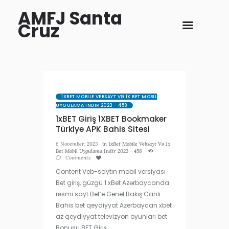
AMFJ Santa
Cruz
1XBET MOBILE VEBSAYT VƏ 1X BET MOBIL
UYGULAMA INDIR 2023 - 458
1xBET Giriş 1XBET Bookmaker
Türkiye APK Bahis Sitesi
6 November, 2023
in
1xBet Mobile Vebsayt Və 1x
Bet Mobil Uygulama Indir 2023 - 458
Comments
Content Veb-saytın mobil versiyası
Bet giriş, güzgü 1 xBet Azərbaycanda
rəsmi sayt Bet’e Genel Bakış Canlı
Bahis bet qeydiyyat Azerbaycan xbet
az qeydiyyat televizyon oyunları bet
Bonusu BET Giriş...