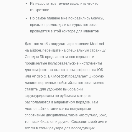
Из недостатков трудно выделить что-то
конкретное.
Но самое главное мне понравились бонусы,
призы и промокоды и конкурсы которые
проводятся в этой конторе для клиентов.
Для того чтобы загрузить приложение Mostbet
на айфон, перейдите на специальную страницу.
Сегодня БК предлагает много сервисов и
продвинутые пользовательские инструменты
для комфортных ставок со смартфонов на iOS
или Android. БК Mostbet предлагает широкую
линию спортивных событий, на которые можно
ставить. Для удобного выбора они
структурированы по рубрикам, которые
располагаются в алфавитном порядке. Там
можно найти ставки как на популярные
спортивные дисциплины, такие как футбол, бокс,
теннис и биатлон и другие. Сохранить моё имя и
email в этом браузере для последующих