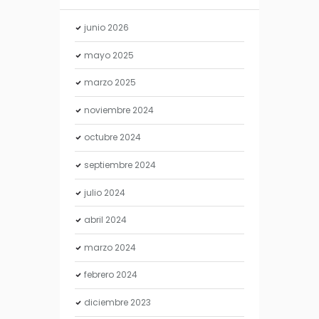
junio
2026
mayo
2025
marzo
2025
noviembre
2024
octubre
2024
septiembre
2024
julio
2024
abril
2024
marzo
2024
febrero
2024
diciembre
2023