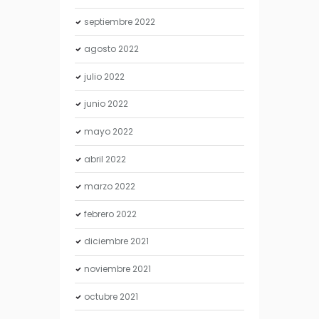
septiembre
2022
agosto
2022
julio
2022
junio
2022
mayo
2022
abril
2022
marzo
2022
febrero
2022
diciembre
2021
noviembre
2021
octubre
2021