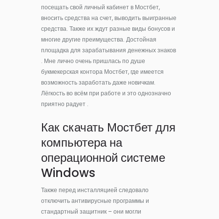
посещать свой личный кабинет в Мостбет,
вносить средства на счет, выводить выигранные
средства. Также их ждут разные виды бонусов и
многие другие преимущества. Достойная
площадка для зарабатывания денежных знаков
. Мне лично очень пришлась по душе
букмекерская контора Мостбет, где имеется
возможность заработать даже новичкам.
Лёгкость во всём при работе и это однозначно
приятно радует .
Как скачать Мостбет для
компьютера на
операционной системе
Windows
Также перед инсталляцией следовало
отключить антивирусные программы и
стандартный защитник – они могли