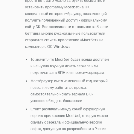
просто нет. Зато можно загрузить бесплатно и
установить программу Mostbet на ПК –
специальный интернет-браузер, позволяющий
получить полноценный доступ к официальному
сайту БК. Вне зависимости от навыков в области
беттинга многие русскоязычные пользователи
стараются скачать приложение «Мостбет» на
компьютер с ОС Windows.
То значит, что Мостбет будет всегда доступен
и не нужно вручную искать зеркала или
подключаться к ВПН или прокси-серверам.
Мостбраузер имел измененный код, который
позволял ему работать с прокси,
самостоятельно искать зеркала БК и
успешно обходить блокировки.
Стоит различать между собой оффшорную
версию приложения Mostbet, которую можно
скачать с зеркала и официальную версию
софта, доступную на разрешённом в России