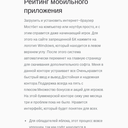
Рейтинг мобильного
приложения
Загрузить и установить интернет-браузер
Мостбет на компьютер или ноутбук просто, и с
этим справится даже начинающий игрок. Для
этого на сайте запрещенной БК нажмите на
логотип Windows, который находится в левом
верхнем углу. После этого система
автоматически перекинет на главную страницу
для скачивания дополнительного софта. Меня в
данной конторе устраивает все.Очень,нравится
быстрый ввод и вывод.Достойная и надежная
контора.Поддержка всегда на пять с
плюсом.Множество бонусов и акций для игроков.
На этой букмекерской конторе сижу уже месяца
три и проблем пока не было. Нравится
интерфейс, который будет понятен для всех.
Для обладателей яблока, этот процесс вовсе
упрощен, так как софт находится в