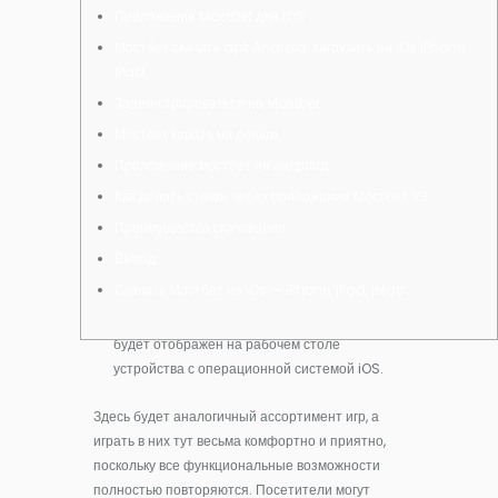
история и адресная строка. С помощью
Приложение Mostbet для IOS
Мостбраузера можно было посетить только
Мостбет скачать apk Android, загрузить на iOs iPhone
один сайт – Mostbet com.
iPad
Зарегистрироваться на Mostbet
Специалисты бетру провели оценку
доступного софта и расскажут все о
Мостбет играть на деньги
приложении Мостбет на ПК.
Приложение мостбет на андроид
Отправить документы можно было прямо из
Как делать ставки через приложение Мостбет УЗ
Мостбраузера.
Преимущества скачивания
Если обратиться к наиболее подходящему
Вывод
способу, выполнить все требуемые действия
можно с легкостью.
Скачать Мостбет на iOs — iPhone, iPad, iMac
По завершении процесса установки софт
будет отображён на рабочем столе
устройства с операционной системой iOS.
Здесь будет аналогичный ассортимент игр, а
играть в них тут весьма комфортно и приятно,
поскольку все функциональные возможности
полностью повторяются. Посетители могут