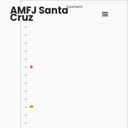
AMFJ Santa
Content
Cruz
Мостбет КЗ на телефоне: приложение на Андроид и iOS
Часто задаваемые вопросы Mostbet KZ
Приветственный бонус в Мостбет КЗ
MOSTBET ONLINE МОСТБЕТ ОФИЦИАЛЬНЫЙ САЙТ
БУКМЕКЕРСКОЙ КОМПАНИИ И КАЗИНО - 258
Бонусы и акционные предложения от Мостбет
Мостбет KZ Онлайн
Верификация в Mostbet Casino
Казино: Играть в Казино
Международные сайты
Mostbet в Казахстане
Онлайн-казино Mostbet Қазақстанда
22 November, 2023
by
0
Comments
MostBet жеке кабинетіне кіру
Mostbet – популярное онлайн-казино и
Mostbet қосымшасындағы бонустар мен акциялар
букмекерская контора в Казахстане. Она
Бонусы в казино Mostbet
предлагает своим клиентам широкий спектр
продуктов и услуг, включая ставки на спорт, игры
Как рассчитываются джекпоты в казино Mostbet
в казино, слоты, покер и бинго. У использования
Төлем тәсілдерінің Mostbet Қазақстанда
казино для своих игровых нужд есть как
Халықаралық Мостбет компаниясы
преимущества, так и недостатки.
Процесс жүктеу үшін Android