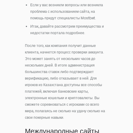
Если у вас возникли вопросы или возникла
проблема с использованием сайта, на
помощь придут специалисты Mostbet.
Итак, давайте рассмотрим преимущества и
недостатки портала подробнее.
После того, как компания получит данные
клиента, начнется процесс проверки аккаунта.
Это может занять от нескольких часов до
нескольких дней. В итоге администрация
большинства ставок либо подтверждает
верификацию, либо отказывает в ней. Для
игроков из Казахстана доступны все способы
платежей, включая банковские карты,
электронные кошельки и криптовалюты. Вы
сможете соревноваться с игроками со всего
мира, полагаясь не сколько на удачу сколько на
свои покерные навыки.
Международные сайты