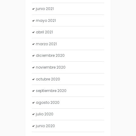
junio
2021
mayo
2021
abril
2021
marzo
2021
diciembre
2020
noviembre
2020
octubre
2020
septiembre
2020
agosto
2020
julio
2020
junio
2020