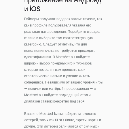
и iOS
Геймеры получают подарок автоматически, так
как в профиле пользователя указана его
реальная дата рождения. Перейдите в раздел
казино и выберите там соответствующую
категорию. Следует отметить, что для
пополнения счета не требуется проходить
идентификацию. В Мостбет вы найдете
широкий выбор покерных игр и турниров,
которые позволят вам проявить свои
стратегические навыки и умение читать
соперников. Независимо от вашего уровня игры
— новичок или матёрый профессионал — в
Mostbet вы найдете подходящий стол и
диапазон ставок конкретно под себя.
В казино Mostbet kz вы найдете множество
лотерей, таких как KENO, бинго, скретч-карты и
другие. Эти лотереи отличаются от скучных и