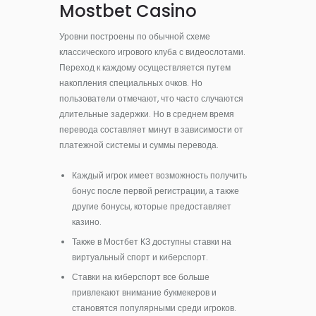
Mostbet Casino
Уровни построены по обычной схеме
классического игрового клуба с видеослотами.
Переход к каждому осуществляется путем
накопления специальных очков. Но
пользователи отмечают, что часто случаются
длительные задержки. Но в среднем время
перевода составляет минут в зависимости от
платежной системы и суммы перевода.
Каждый игрок имеет возможность получить
бонус после первой регистрации, а также
другие бонусы, которые предоставляет
казино.
Также в Мостбет КЗ доступны ставки на
виртуальный спорт и киберспорт.
Ставки на киберспорт все больше
привлекают внимание букмекеров и
становятся популярными среди игроков.