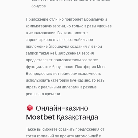
бонусов.
Приложение отлично повторяет мобильную и
компьютерную версии, но только в разы удобнее
в использовании. Вы также можете
зарегистрироваться через мобильное
приложение (процедура создания учетной
записи такая же). Загруженная версия
предоставляет пользователям все те же
функции, что и браузерная. Платформа Most
Bet предоставляет геймерам возможность
использовать категорию live-казино, то есть
играть с реальными дилерами в режиме
реального времени.
Онлайн-казино
Mostbet Қазақстанда
Также вы сможете сравнить предложения от
сотен компаний по прокату автомобилей и