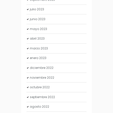
julio
2023
junio
2023
mayo
2023
abril
2023
marzo
2023
enero
2023
diciembre
2022
noviembre
2022
octubre
2022
septiembre
2022
agosto
2022