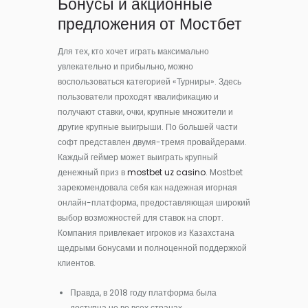
Бонусы и акционные
предложения от Мостбет
Для тех, кто хочет играть максимально
увлекательно и прибыльно, можно
воспользоваться категорией «Турниры». Здесь
пользователи проходят квалификацию и
получают ставки, очки, крупные множители и
другие крупные выигрыши. По большей части
софт представлен двумя-тремя провайдерами.
Каждый геймер может выиграть крупный
денежный приз в
mostbet uz casino
. Mostbet
зарекомендовала себя как надежная игорная
онлайн-платформа, предоставляющая широкий
выбор возможностей для ставок на спорт.
Компания привлекает игроков из Казахстана
щедрыми бонусами и полноценной поддержкой
клиентов.
Правда, в 2018 году платформа была
доступна не во всех странах.