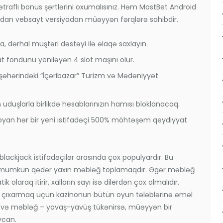
traflı bonus şərtlərini oxumalısınız. Həm MostBet Android
mdan vebsayt versiyadan müəyyən fərqlərə sahibdir.
, dərhal müştəri dəstəyi ilə əlaqə saxlayın.
 fondunu yeniləyən 4 slot maşını olur.
şəhərindəki “İçəribazar” Turizm və Mədəniyyət
 uduşlarla birlikdə hesablarınızın hamısı bloklanacaq.
 qoyan hər bir yeni istifadəçi 500% möhtəşəm qeydiyyat
blackjack istifadəçilər arasında çox populyardır. Bu
 mümkün qədər yaxın məbləğ toplamaqdır. Əgər məbləğ
 olaraq itirir, xalların sayı isə dilerdən çox olmalıdır.
rı çıxarmaq üçün kazinonun bütün oyun tələblərinə əməl
a və məbləğ – yavaş-yavüş tükənirsə, müəyyən bir
ycan.