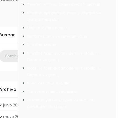
Telefon nömrəsi ilə qeydiyyat haqqında
Mostbet apk android: necə yükləmək və
quraşdırmaq olar
Liderlər lövhəsi bonusu
Buscar
BETCITY bonus və kampaniyaları
Mostbet Aviator
MostBet Azerbaycan ödəniş metodları –
Depozit və çıxarış
MostBet Azerbaycan ödəniş metodları –
Depozit və çıxarış
Mərc və bonus tələbləri
Archivo
Bukmekerin əlavə bonusları
in Aviator yüksək uduşlar və səxavətli
junio
2026
bonusların tək ünvanı
mayo
2025