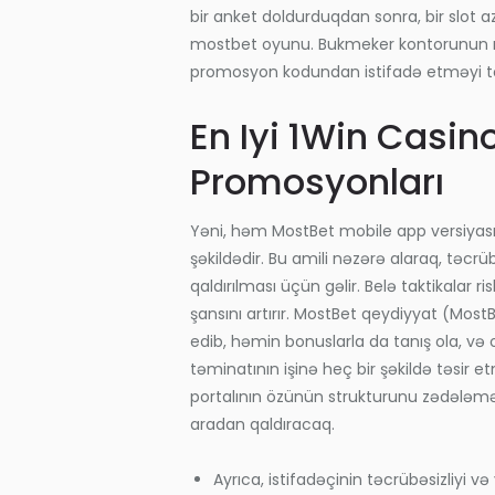
bir anket doldurduqdan sonra, bir slot 
mostbet oyunu. Bukmeker kontorunun rəh
promosyon kodundan istifadə etməyi tö
En Iyi 1Win Casino
Promosyonları
Yəni, həm MostBet mobile app versiyası d
şəkildədir. Bu amili nəzərə alaraq, tə
qaldırılması üçün gəlir. Belə taktikalar
şansını artırır. MostBet qeydiyyat (Mos
edib, həmin bonuslarla da tanış ola, və
təminatının işinə heç bir şəkildə təs
portalının özünün strukturunu zədələməyə
aradan qaldıracaq.
Ayrıca, istifadəçinin təcrübəsizliyi və