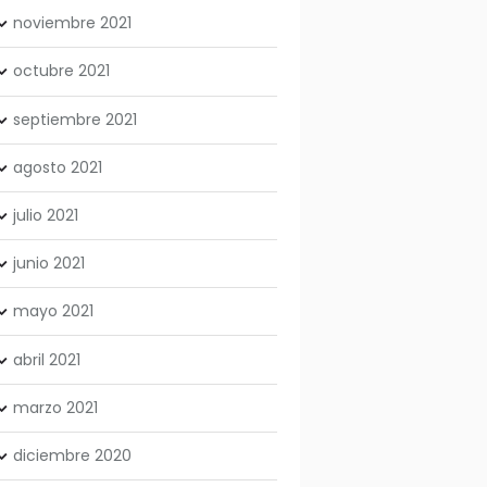
noviembre
2021
octubre
2021
septiembre
2021
agosto
2021
julio
2021
junio
2021
mayo
2021
abril
2021
marzo
2021
diciembre
2020