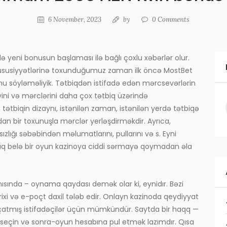
6 November, 2023
by
0
Comments
yeni bonusun başlaması ilə bağlı çoxlu xəbərlər olur.
 xüsusiyyətlərinə toxunduğumuz zaman ilk öncə MostBet
nu söyləməliyik. Tətbiqdən istifadə edən mərcsevərlərin
iyini və mərclərini daha çox tətbiq üzərində
b tətbiqin dizaynı, istənilən zaman, istənilən yerdə tətbiqə
n bir toxunuşla mərclər yerləşdirməkdir. Ayrıca,
sızlığı səbəbindən məlumatlarını, pullarını və s. Eyni
q belə bir oyun kazinoya ciddi sərmayə qoymadan əla
ısında – oynama qaydası demək olar ki, eynidır. Bəzi
arixi və e-poçt daxil tələb edir. Onlayn kazinoda qeydiyyat
a çatmış istifadəçilər üçün mümkündür. Saytda bir haqq —
seçin və sonra-oyun hesabına pul etmək lazımdır. Qısa