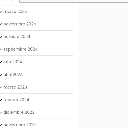
marzo
2025
noviembre
2024
octubre
2024
septiembre
2024
julio
2024
abril
2024
marzo
2024
febrero
2024
diciembre
2023
noviembre
2023