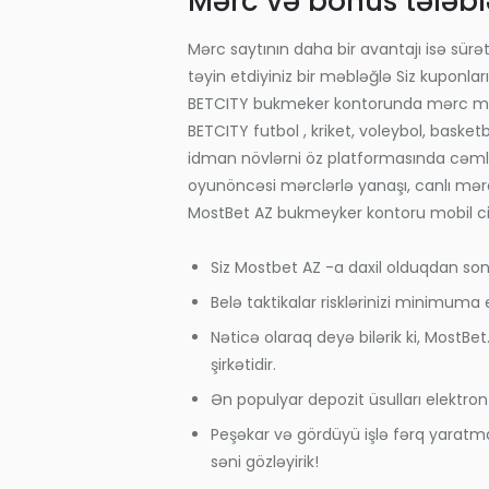
Mərc və bonus tələbl
Mərc saytının daha bir avantajı isə sür
təyin etdiyiniz bir məbləğlə Siz kuponlar
BETCITY bukmeker kontorunda mərc market
BETCITY futbol , kriket, voleybol, basket
idman növlərni öz platformasında cəmləy
oyunöncəsi mərclərlə yanaşı, canlı mərc
MostBet AZ bukmeyker kontoru mobil ciha
Siz Mostbet AZ -a daxil olduqdan son
Belə taktikalar risklərinizi minimuma
Nəticə olaraq deyə bilərik ki, MostB
şirkətidir.
Ən populyar depozit üsulları elektron pu
Peşəkar və gördüyü işlə fərq yara
səni gözləyirik!