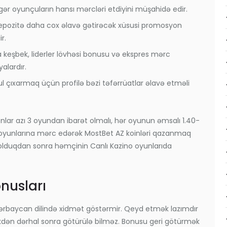
gər oyunçuların hansı mərcləri etdiyini müşahidə edir.
depozitə daha cox əlavə gətirəcək xüsusi promosyon
r.
keşbek, liderler lövhəsi bonusu və ekspres mərc
alardır.
ul çıxarmaq üçün profilə bəzi təfərrüatlar əlavə etməli
lar azı 3 oyundan ibarət olmalı, hər oyunun əmsalı 1.40-
ı oyunlarına mərc edərək MostBet AZ koinləri qazanmaq
l olduqdan sonra həmçinin Canlı Kazino oyunlarıda
nusları
Azərbaycan dilində xidmət göstərmir. Qeyd etmək lazımdır
ükdən dərhal sonra götürülə bilməz. Bonusu geri götürmək