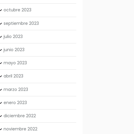
octubre
2023
septiembre
2023
julio
2023
junio
2023
mayo
2023
abril
2023
marzo
2023
enero
2023
diciembre
2022
noviembre
2022