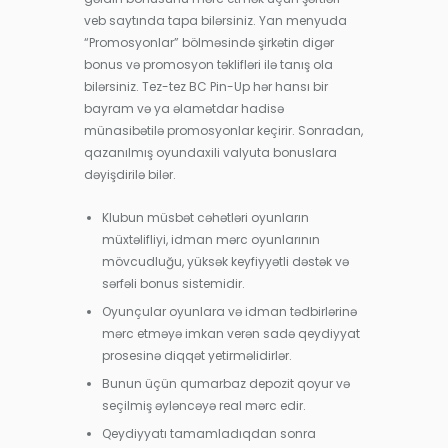
veb saytında tapa bilərsiniz. Yan menyuda
“Promosyonlar” bölməsində şirkətin digər
bonus və promosyon təklifləri ilə tanış ola
bilərsiniz. Tez-tez BC Pin-Up hər hansı bir
bayram və ya əlamətdar hadisə
münasibətilə promosyonlar keçirir. Sonradan,
qazanılmış oyundaxili valyuta bonuslara
dəyişdirilə bilər.
Klubun müsbət cəhətləri oyunların
müxtəlifliyi, idman mərc oyunlarının
mövcudluğu, yüksək keyfiyyətli dəstək və
sərfəli bonus sistemidir.
Oyunçular oyunlara və idman tədbirlərinə
mərc etməyə imkan verən sadə qeydiyyat
prosesinə diqqət yetirməlidirlər.
Bunun üçün qumarbaz depozit qoyur və
seçilmiş əyləncəyə real mərc edir.
Qeydiyyatı tamamladıqdan sonra