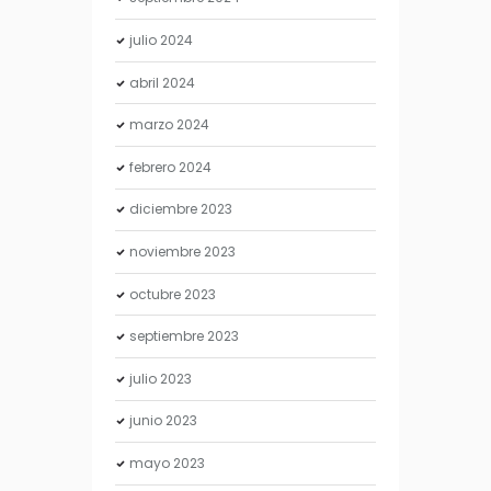
julio
2024
abril
2024
marzo
2024
febrero
2024
diciembre
2023
noviembre
2023
octubre
2023
septiembre
2023
julio
2023
junio
2023
mayo
2023