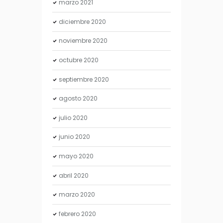
marzo
2021
diciembre
2020
noviembre
2020
octubre
2020
septiembre
2020
agosto
2020
julio
2020
junio
2020
mayo
2020
abril
2020
marzo
2020
febrero
2020