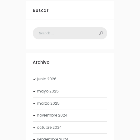
Buscar
Archivo
junio
2026
mayo
2025
marzo
2025
noviembre
2024
octubre
2024
septiembre
2024