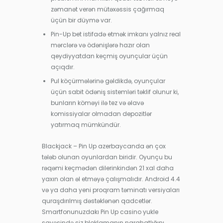
zəmanət verən mütəxəssis çağırmaq
üçün bir düymə var.
Pin-Up bet istifadə etmək imkanı yalnız real
mərclərə və ödənişlərə hazır olan
qeydiyyatdan keçmiş oyunçular üçün
açıqdır.
Pul köçürmələrinə gəldikdə, oyunçular
üçün sabit ödəniş sistemləri təklif olunur ki,
bunların köməyi ilə tez və əlavə
komissiyalar olmadan depozitlər
yatırmaq mümkündür.
Blackjack – Pin Up azerbaycanda ən çox
tələb olunan oyunlardan biridir. Oyunçu bu
rəqəmi keçmədən dilerinkindən 21 xal daha
yaxın olan əl etməyə çalışmalıdır. Android 4.4
və ya daha yeni proqram təminatı versiyaları
quraşdırılmış dəstəklənən qadcetlər.
Smartfonunuzdakı Pin Up casino yukle
sayəsində siz bloklamanın narahatlığını