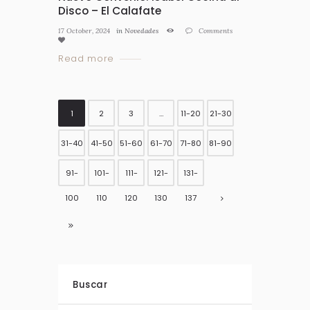
Disco – El Calafate
17 October, 2024
in
Novedades
Comments
Read more
1
2
3
…
11-20
21-30
31-40
41-50
51-60
61-70
71-80
81-90
91-
101-
111-
121-
131-
100
110
120
130
137
Buscar