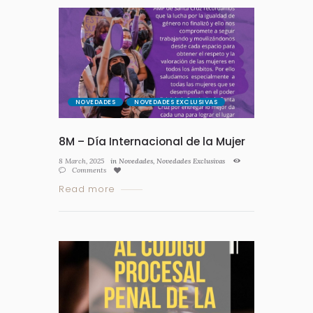
NOVEDADES
NOVEDADES EXCLUSIVAS
8M – Día Internacional de la Mujer
8 March, 2025
in
Novedades
,
Novedades Exclusivas
Comments
Read more