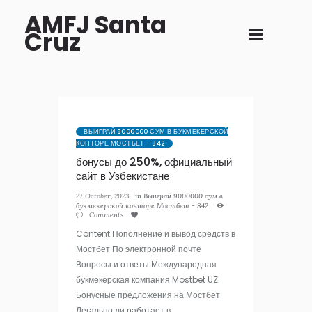
AMFJ Santa
Cruz
ВЫИГРАЙ 9000000 СУМ В БУКМЕКЕРСКОЙ
КОНТОРЕ МОСТБЕТ - 842
бонусы до 250%, официальный
сайт в Узбекистане
27 October, 2023
in
Выиграй 9000000 сум в
букмекерской конторе Мостбет - 842
Comments
Content Пополнение и вывод средств в
Мостбет По электронной почте
Вопросы и ответы Международная
букмекерская компания Mostbet UZ
Бонусные предложения на Мостбет
Легально ли работает в...