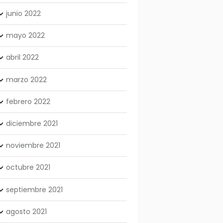
junio
2022
mayo
2022
abril
2022
marzo
2022
febrero
2022
diciembre
2021
noviembre
2021
octubre
2021
septiembre
2021
agosto
2021