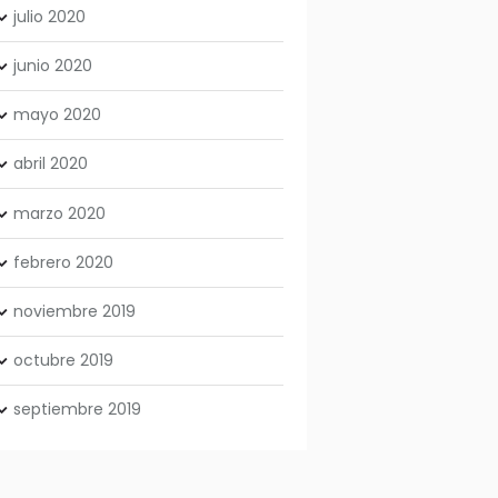
julio
2020
junio
2020
mayo
2020
abril
2020
marzo
2020
febrero
2020
noviembre
2019
octubre
2019
septiembre
2019