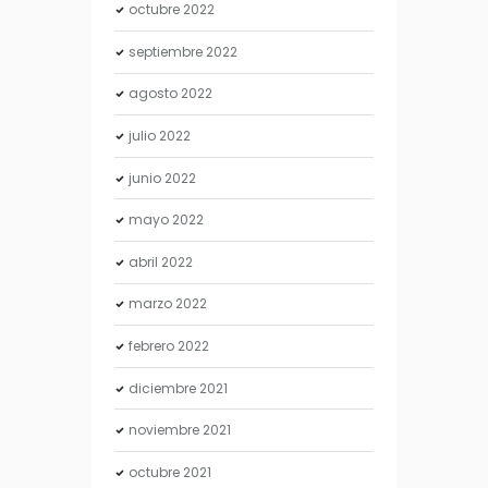
octubre
2022
septiembre
2022
agosto
2022
julio
2022
junio
2022
mayo
2022
abril
2022
marzo
2022
febrero
2022
diciembre
2021
noviembre
2021
octubre
2021