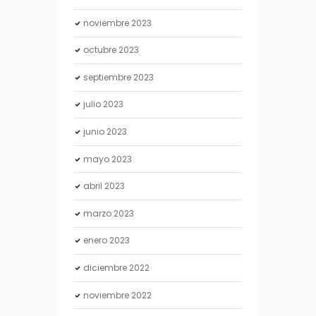
noviembre
2023
octubre
2023
septiembre
2023
julio
2023
junio
2023
mayo
2023
abril
2023
marzo
2023
enero
2023
diciembre
2022
noviembre
2022