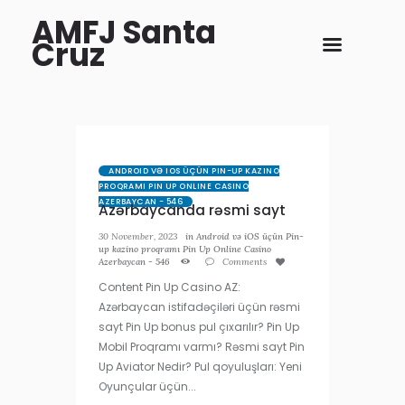
AMFJ Santa
Cruz
ANDROID VƏ IOS ÜÇÜN PIN-UP KAZINO
PROQRAMI PIN UP ONLINE CASINO
AZERBAYCAN - 546
Azərbaycanda rəsmi sayt
30 November, 2023
in
Android və iOS üçün Pin-
up kazino proqramı Pin Up Online Casino
Azerbaycan - 546
Comments
Content Pin Up Casino AZ:
Azərbaycan istifadəçiləri üçün rəsmi
sayt Pin Up bonus pul çıxarılır? Pin Up
Mobil Proqramı varmı? Rəsmi sayt Pin
Up Aviator Nedir? Pul qoyuluşları: Yeni
Oyunçular üçün...