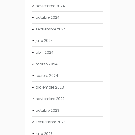
noviembre
2024
octubre
2024
septiembre
2024
julio
2024
abril
2024
marzo
2024
febrero
2024
diciembre
2023
noviembre
2023
octubre
2023
septiembre
2023
julio
2023