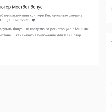
ьютер Мостбет бонус
: обзор приложений конторы Как правильно скачать
Comments
олучить бонусные средства за регистрацию в Mostbet
истане — как скачать Приложение для IOS Обзор