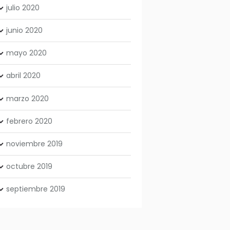
julio
2020
junio
2020
mayo
2020
abril
2020
marzo
2020
febrero
2020
noviembre
2019
octubre
2019
septiembre
2019