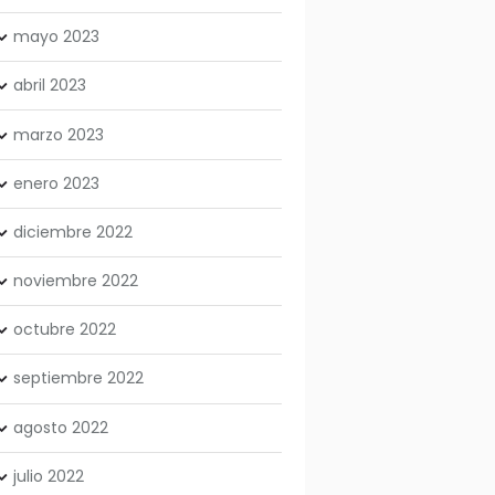
mayo
2023
abril
2023
marzo
2023
enero
2023
diciembre
2022
noviembre
2022
octubre
2022
septiembre
2022
agosto
2022
julio
2022