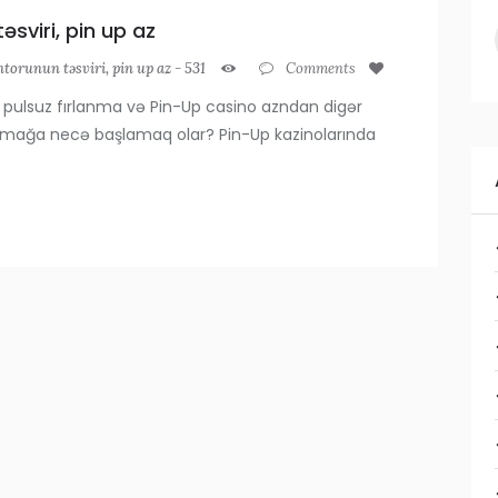
sviri, pin up az
orunun təsviri, pin up az - 531
Comments
pulsuz fırlanma və Pin-Up casino azndan digər
amağa necə başlamaq olar? Pin-Up kazinolarında