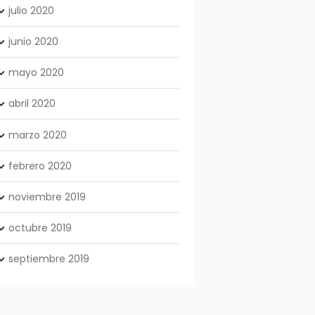
julio
2020
junio
2020
mayo
2020
abril
2020
marzo
2020
febrero
2020
noviembre
2019
octubre
2019
septiembre
2019