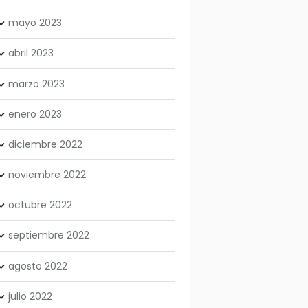
mayo
2023
abril
2023
marzo
2023
enero
2023
diciembre
2022
noviembre
2022
octubre
2022
septiembre
2022
agosto
2022
julio
2022