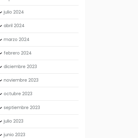
julio
2024
abril
2024
marzo
2024
febrero
2024
diciembre
2023
noviembre
2023
octubre
2023
septiembre
2023
julio
2023
junio
2023