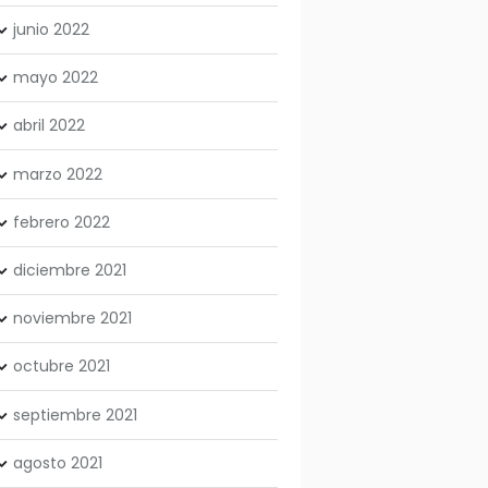
junio
2022
mayo
2022
abril
2022
marzo
2022
febrero
2022
diciembre
2021
noviembre
2021
octubre
2021
septiembre
2021
agosto
2021