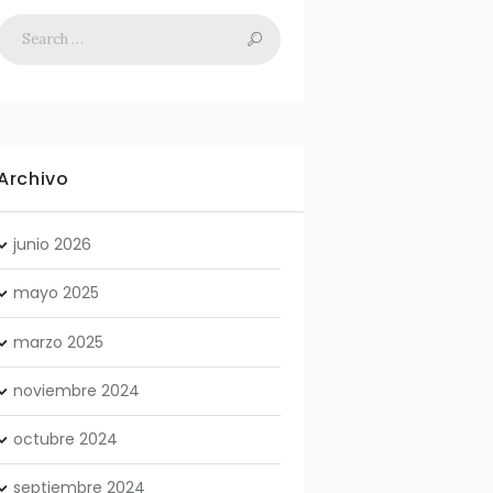
Archivo
junio
2026
mayo
2025
marzo
2025
noviembre
2024
octubre
2024
septiembre
2024