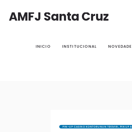
AMFJ Santa Cruz
INICIO
INSTITUCIONAL
NOVEDADE
PIN-UP CASINO KONTORUNUN TƏSVIRI, PIN UP AZ