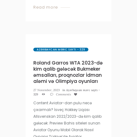
Read more
AZƏRBAYCAN MƏRC SAYTI - 329
Roland Garros WTA 2023-də
kim qalib gələcək Bukmeker
əmsalları, proqnozlar İdman
aləmi və Olimpiya oyunları
27 November, 2023
in
Azərbaycan mərc saytı -
329
Comments
Content Aviator-dan pulu necə
çıxarmalı? İsveç Hokkey Liqası
Allsvenskan 2022/2023-də kim qalib
gələcək: Preview Bahis siteleri sunan
Aviator Oyunu Mobil Olarak Nasıl
Oynanır Türkiye’de Aviator...