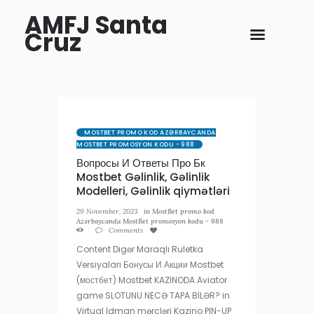
AMFJ Santa
Cruz
MOSTBET PROMO KOD AZƏRBAYCANDA
MOSTBET PROMOSYON KODU - 988
Вопросы И Ответы Про Бк
Mostbet Gəlinlik, Gəlinlik
Modelleri, Gəlinlik qiymətləri
29 November, 2023
in
MostBet promo kod
Azərbaycanda MostBet promosyon kodu - 988
Comments
Content Digər Maraqlı Ruletka
Versiyaları Бонусы И Акции Mostbet
(мостбет) Mostbet KAZİNODA Aviator
game SLOTUNU NECƏ TAPA BİLƏR? in
Virtual İdman mərcləri Kazino PIN-UP