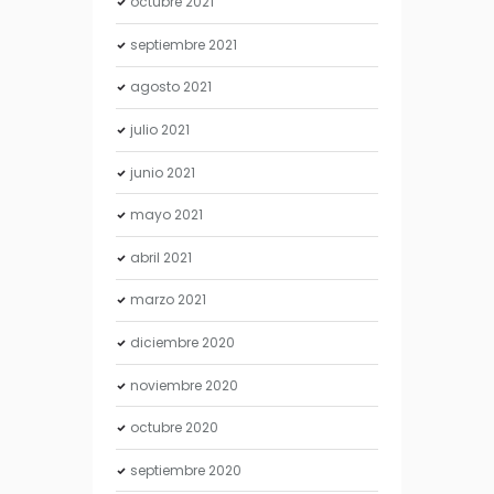
octubre
2021
septiembre
2021
agosto
2021
julio
2021
junio
2021
mayo
2021
abril
2021
marzo
2021
diciembre
2020
noviembre
2020
octubre
2020
septiembre
2020