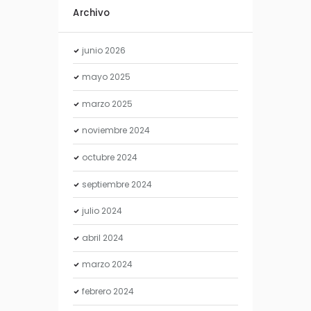
Archivo
junio
2026
mayo
2025
marzo
2025
noviembre
2024
octubre
2024
septiembre
2024
julio
2024
abril
2024
marzo
2024
febrero
2024