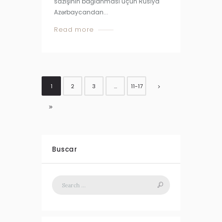
sazişinin bağlanması üçün Rusiya
Azərbaycandan...
Read more
1
2
3
…
11-17
Buscar