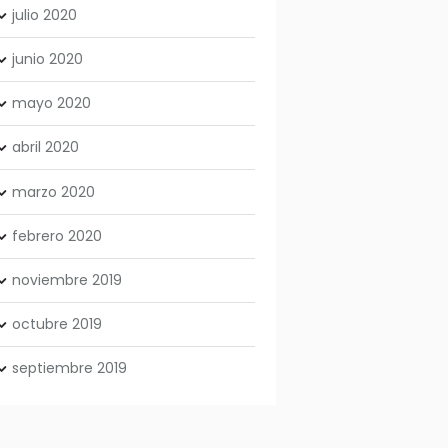
julio
2020
junio
2020
mayo
2020
abril
2020
marzo
2020
febrero
2020
noviembre
2019
octubre
2019
septiembre
2019