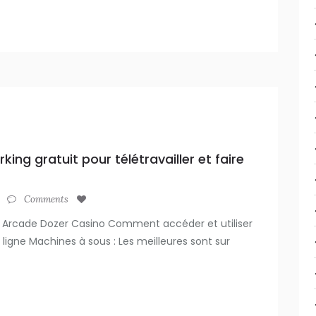
ing gratuit pour télétravailler et faire
Comments
 Arcade Dozer Casino Comment accéder et utiliser
ligne Machines à sous : Les meilleures sont sur