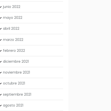
junio
2022
mayo
2022
abril
2022
marzo
2022
febrero
2022
diciembre
2021
noviembre
2021
octubre
2021
septiembre
2021
agosto
2021