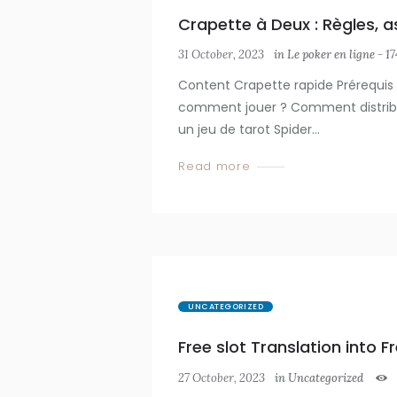
Crapette à Deux : Règles, as
31 October, 2023
in
Le poker en ligne - 17
Content Crapette rapide Prérequis p
comment jouer ? Comment distribue
un jeu de tarot Spider...
Read more
UNCATEGORIZED
Free slot Translation into 
27 October, 2023
in
Uncategorized