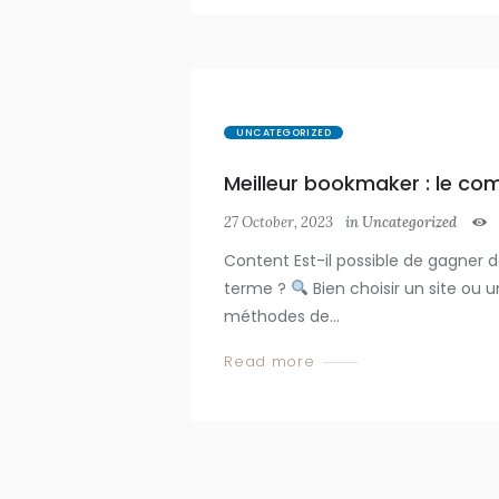
UNCATEGORIZED
Meilleur bookmaker : le co
27 October, 2023
in
Uncategorized
Content Est-il possible de gagner de
terme ?
Bien choisir un site ou u
méthodes de...
Read more