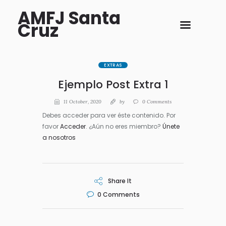
AMFJ Santa
Cruz
EXTRAS
Ejemplo Post Extra 1
11 October, 2020
by
0
Comments
Debes acceder para ver éste contenido. Por
favor
Acceder
. ¿Aún no eres miembro?
Únete
a nosotros
Share It
0
Comments