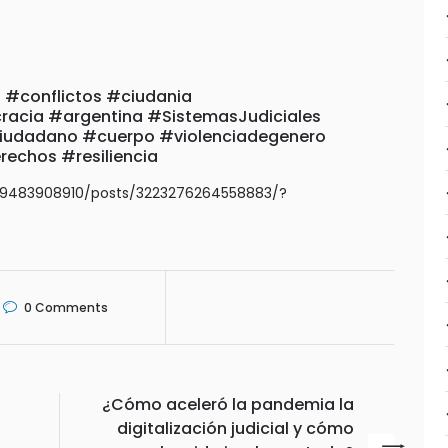
 #conflictos #ciudania
acia #argentina #SistemasJudiciales
ciudadano #cuerpo #violenciadegenero
rechos #resiliencia
09483908910/posts/3223276264558883/?
0
Comments
¿Cómo aceleró la pandemia la
digitalización judicial y cómo