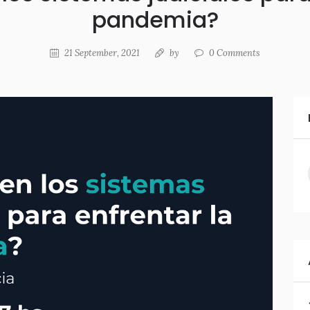
pandemia?
21 September, 2021
by
0
Comments