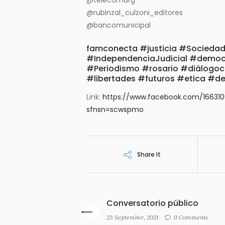
@rubinzal_culzoni_editores
@bancomunicipal
famconecta #justicia #Sociedad
#IndependenciaJudicial #democr
#Periodismo #rosario #diálogo
#libertades #futuros #etica #de
Link:
https://www.facebook.com/16631
sfnsn=scwspmo
Share It
Conversatorio público
23 September, 2021
0 Comments