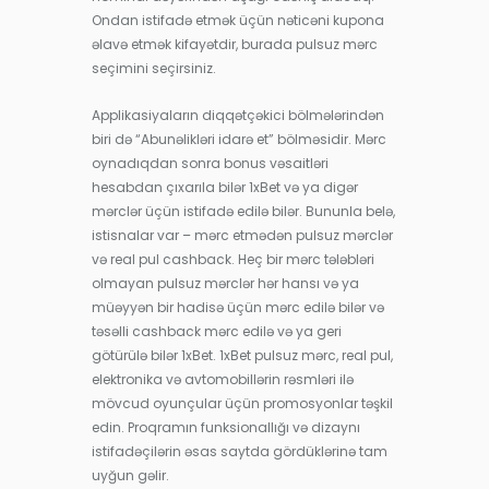
Ondan istifadə etmək üçün nəticəni kupona
əlavə etmək kifayətdir, burada pulsuz mərc
seçimini seçirsiniz.
Applikasiyaların diqqətçəkici bölmələrindən
biri də “Abunəlikləri idarə et” bölməsidir. Mərc
oynadıqdan sonra bonus vəsaitləri
hesabdan çıxarıla bilər 1xBet və ya digər
mərclər üçün istifadə edilə bilər. Bununla belə,
istisnalar var – mərc etmədən pulsuz mərclər
və real pul cashback. Heç bir mərc tələbləri
olmayan pulsuz mərclər hər hansı və ya
müəyyən bir hadisə üçün mərc edilə bilər və
təsəlli cashback mərc edilə və ya geri
götürülə bilər 1xBet. 1xBet pulsuz mərc, real pul,
elektronika və avtomobillərin rəsmləri ilə
mövcud oyunçular üçün promosyonlar təşkil
edin. Proqramın funksionallığı və dizaynı
istifadəçilərin əsas saytda gördüklərinə tam
uyğun gəlir.