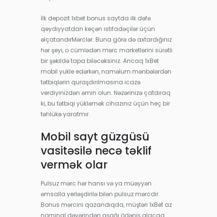
İlk depozit 1xbet bonus saytda ilk dəfə
qeydiyyatdan keçən istifadəçilər üçün
əlçatandırMərclər. Buna görə də axtardığınız
hər şeyi, o cümlədən mərc marketlərini sürətli
bir şəkildə tapa biləcəksiniz. Ancaq 1xBet
mobil yukle edərkən, naməlum mənbələrdən
tətbiqlərin quraşdırılmasına icazə
verdiyinizdən əmin olun. Nəzərinizə çatdıraq
ki, bu tətbiqi yükləmək cihazınız üçün heç bir
təhlükə yaratmır.
Mobil sayt güzgüsü
vasitəsilə necə təklif
vermək olar
Pulsuz mərc hər hansı və ya müəyyən
əmsalla yerləşdirilə bilən pulsuz mərcdir.
Bonus mərcini qazandıqda, müştəri 1xBet az
nominal dəyərindən aşağı ödəniş alacaq.