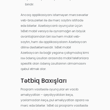
biridir.
Ancaq applikasiyanı istəməyən mərcsevərlər
veb-brauzerləri ilə də mərc saytını istifadə
edə bilərlər. Azərbaycanlı oyunçular üçün
1xBet mobil versiya ilə oynamağın ən böyük
avantajlarından biri isə həm mobil veb-
saytın, həm də applikasiyaların Azərbaycan
dilinə dəstəkləməsidir. 1xBet mobil
Azerbaycan ilə bağlı yeganə çatışmazlıq kimi
isə ödəniş üsulları arasında mobil telefonlara
spesifik olan ödəniş üsullarının olmamasını
qəbul etmək olar.
Tətbiq Baxışları
Proqram vasitəsilə oyunçular ən vacib
əməliyyatları – qeydiyyatdan keçə,
yoxlamadan keçə, pul əməliyyatları apara və
mərc edə bilərlər. 1xBet az proqramı vasitəsilə