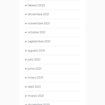
febrero
2022
diciembre
2021
noviembre
2021
octubre
2021
septiembre
2021
agosto
2021
julio
2021
junio
2021
mayo
2021
abril
2021
marzo
2021
diciembre
2020