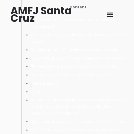
AMFJ Santa
Content
Cruz
bet-in mobil versiyasında yenidən qeydiyyatdan
keçməliyəm?
bet-in mobil versiyası ilə mobil proqram arasında nə
1XBET APK
fərq var
1XBET Mobile APK
Bet giriş, güzgü 1 xBet Azərbaycanda rəsmi sayt
Smartfon proqramını
Mobil sayt güzgüsü vasitəsilə necə təklif vermək olar
yükləyin 4
BET Giriş 1XBET Bookmaker Türkiye APK Bahis Sitesi
Bet-dən istifadə edənlər üçün bonuslar varmı?
29 May, 2022
by
0
Comments
1XBET Mobile APK Smartfon proqramını
Tətbiq Baxışları
yükləyin 44
Canlı
BET Mobile Yukle 1xbet apk & app Android, iphone ilə
1xBet mobil
idman mərcləri üçün mobil proqramlar 1xBet
versiyası: ümumi
Azərbaycan aze 1xbet.com
Mobil sayt güzgüsü vasitəsilə necə təklif vermək olar
baxış, necə mərc
bet-in mobil versiyasında yenidən qeydiyyatdan