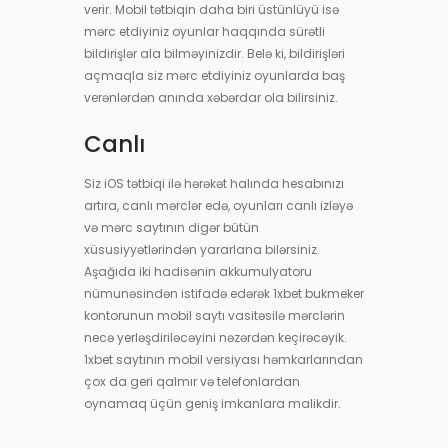
verir. Mobil tətbiqin daha biri üstünlüyü isə
mərc etdiyiniz oyunlar haqqında sürətli
bildirişlər ala bilməyinizdir. Belə ki, bildirişləri
açmaqla siz mərc etdiyiniz oyunlarda baş
verənlərdən anında xəbərdar ola bilirsiniz.
Canlı
Siz iOS tətbiqi ilə hərəkət halında hesabınızı
artıra, canlı mərclər edə, oyunları canlı izləyə
və mərc saytının digər bütün
xüsusiyyətlərindən yararlana bilərsiniz.
Aşağıda iki hadisənin akkumulyatoru
nümunəsindən istifadə edərək 1xbet bukmeker
kontorunun mobil saytı vasitəsilə mərclərin
necə yerləşdiriləcəyini nəzərdən keçirəcəyik.
1xbet saytının mobil versiyası həmkarlarından
çox da geri qalmır və telefonlardan
oynamaq üçün geniş imkanlara malikdir.