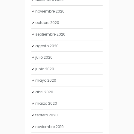
noviembre
2020
octubre
2020
septiembre
2020
agosto
2020
julio
2020
junio
2020
mayo
2020
abril
2020
marzo
2020
febrero
2020
noviembre
2019