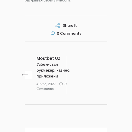
раскрывая своей личности.
Share It
0
Comments
Mostbet UZ
Узбекистан
букмекер, казино,
приложени
4 June, 2022
0
Comments