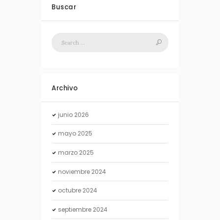
Buscar
Archivo
junio
2026
mayo
2025
marzo
2025
noviembre
2024
octubre
2024
septiembre
2024