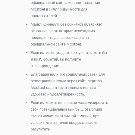
официальный сайт сохраняет название
Mostbet в силу привычности для
пользователей.
Майкл Коннелли без обиняков объясняет
основные шаги, которые необходимо
предпринять для авторизации на
официальном сайте Mostbet.
Если вы точно угадаете результаты хотя бы
9 из 15 событий, вы получите
вознаграждение.
Благодаря наличию социальных сетей для
регистрации и входа через сайт-зеркало,
Mostbet гарантирует своим клиентам
удобство и удовлетворенность.
Если вы хотите полностью максимизировать
свой потенциальный выигрыш, эта опция
ставок является отличной заменой, при
условии, что вы точно предсказываете
результаты.