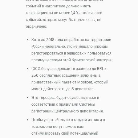
событий в накопителе должно иметь
коэффициенты не менее 1,40, а количество
событий, которые могут быть включены, не
ограничено.
Хотя до 2018 года он работал на территории
России нелегально, это не мешало игрокам
регистрироваться в офшорах и пользоваться
преимуществами этой букмекерской конторы.
100% бонус на депозит в размере до BRL и
250 бесплатных вращений включены в
приветственный пакет от Mostbet, который
может действовать до 5 депозитов.
Этот процесс будет осуществляться в
соответствии с правилами Системы
регистрации центрального депозитария.
Чтобы узнать больше о каждом из них и о
том, как они могут помочь вам
оптимизировать свой потенциальный