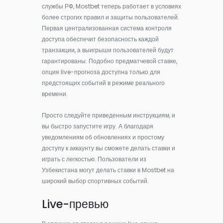
службы РФ, Mostbet теперь работает в условиях
более строгих правил и защиты пользователей.
Первая централизованная система контроля
доступа обеспечит безопасность каждой
транзакции, а выигрыши пользователей будут
гарантированы. Подобно предматчевой ставке,
опция live-прогноза доступна только для
предстоящих событий в режиме реального
времени.
Просто следуйте приведенным инструкциям, и
вы быстро запустите игру. А благодаря
уведомлениям об обновлениях и простому
доступу к аккаунту вы сможете делать ставки и
играть с легкостью. Пользователи из
Узбекистана могут делать ставки в Mostbet на
широкий выбор спортивных событий.
Live-превью