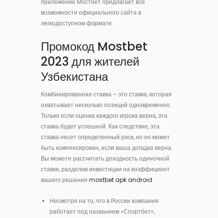
приложение Мостбет предлагает все
возможности официального сайта в
легкодоступном формате.
Промокод Mostbet
2023 для жителей
Узбекистана
Комбинированная ставка – это ставка, которая
охватывает несколько позиций одновременно.
Только если оценка каждого игрока верна, эта
ставка будет успешной. Как следствие, эта
ставка несет определенный риск, но он может
быть компенсирован, если ваша догадка верна.
Вы можете рассчитать доходность одиночной
ставки, разделив инвестиции на коэффициент
вашего решения
mostbet apk android
.
Несмотря на то, что в России компания
работает под названием «Спортбет»,