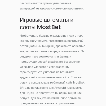
рассчитывается путем суммирования
выигрышей от каждого системного накопителя.
Игровые автоматы и
слоты MostBet
Чтобы узнать больше о каждом из них и о том,
как они могут помочь вам оптимизировать свой
потенциальный выигрыш, прочитайте описание
каждого из них, которое представлено ниже. Он
содержит все возможности и функции
предыдущих версий и работает безупречно.
Отличное удобство в использовании
гарантирует, что у игроков не возникнет
трудностей с использованием сайта. Если вы
решите использовать мобильный сайт Mostbet
BR, а не приложение для Android или версию
для ПК, вы не пропустите ни одной акции или
бонуса. Для тех, кто по каким-либо причинам
предпочитает не скачивать приложение