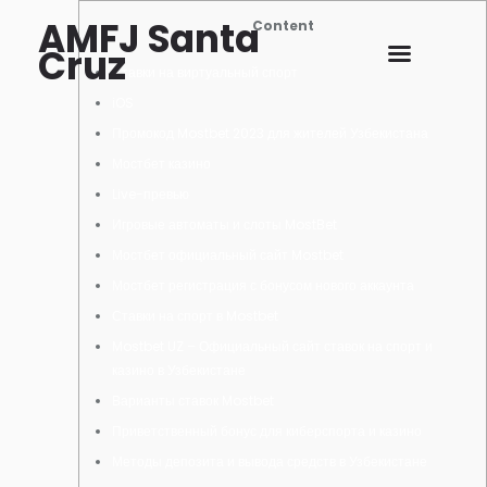
AMFJ Santa
Content
Cruz
Ставки на виртуальный спорт
iOS
Промокод Mostbet 2023 для жителей Узбекистана
MOSTBET APK
Мостбет казино
Mostbet Uzbekistan
Live-превью
Официальный сайт
Игровые автоматы и слоты MostBet
спортивных ставок и
Мостбет официальный сайт Mostbet
онлайн-казино UZ 202
Мостбет регистрация с бонусом нового аккаунта
28 May, 2022
by
0
Comments
Ставки на спорт в Mostbet
Mostbet Uzbekistan Официальный сайт
Mostbet UZ – Официальный сайт ставок на спорт и
спортивных ставок и онлайн-казино UZ 2023
казино в Узбекистане
Мостбет: бонусы на
Варианты ставок Mostbet
Приветственный бонус для киберспорта и казино
первый депозит и
Методы депозита и вывода средств в Узбекистане