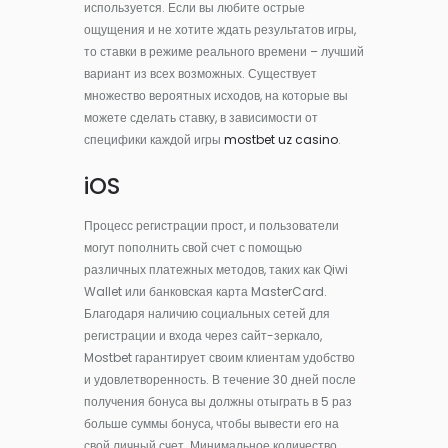
используется. Если вы любите острые
ощущения и не хотите ждать результатов игры,
то ставки в режиме реального времени – лучший
вариант из всех возможных. Существует
множество вероятных исходов, на которые вы
можете сделать ставку, в зависимости от
специфики каждой игры
mostbet uz casino
.
iOS
Процесс регистрации прост, и пользователи
могут пополнить свой счет с помощью
различных платежных методов, таких как Qiwi
Wallet или банковская карта MasterCard.
Благодаря наличию социальных сетей для
регистрации и входа через сайт-зеркало,
Mostbet гарантирует своим клиентам удобство
и удовлетворенность. В течение 30 дней после
получения бонуса вы должны отыграть в 5 раз
больше суммы бонуса, чтобы вывести его на
свой личный счет. Минимальное количество