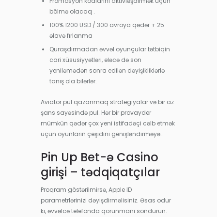
Promosyon kodlarını aktivləşdirmək üçün
bölmə olacaq .
100% 1200 USD / 300 avroya qədər + 25
əlavə fırlanma
Quraşdırmadan əvvəl oyunçular tətbiqin
cari xüsusiyyətləri, eləcə də son
yeniləmədən sonra edilən dəyişikliklərlə
tanış ola bilərlər.
Aviator pul qazanmaq strategiyalar və bir az
şans sayəsində pul. Hər bir provayder
mümkün qədər çox yeni istifadəçi cəlb etmək
üçün oyunların çeşidini genişləndirməyə…
Pin Up Bet-ə Casino
girişi – tədqiqatçılar
Proqram göstərilmirsə, Apple ID
parametrlərinizi dəyişdirməlisiniz. Əsas odur
ki, əvvəlcə telefonda qorunmanı söndürün.