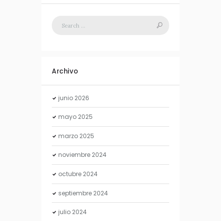
Archivo
junio
2026
mayo
2025
marzo
2025
noviembre
2024
octubre
2024
septiembre
2024
julio
2024