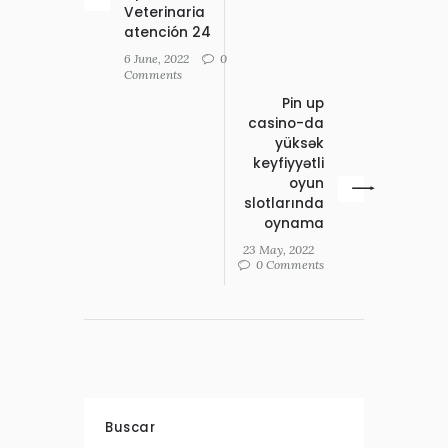
Veterinaria
atención 24
6 June, 2022
0
Comments
Pin up
casino-da
yüksək
keyfiyyətli
oyun
slotlarında
oynama
23 May, 2022
0 Comments
Buscar