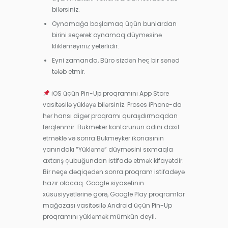
bilərsiniz.
Oynamağa başlamaq üçün bunlardan
birini seçərək oynamaq düyməsinə
klikləməyiniz yetərlidir.
Eyni zamanda, Büro sizdən heç bir sənəd
tələb etmir.
iOS üçün Pin-Up proqramını App Store
vasitəsilə yükləyə bilərsiniz. Proses iPhone-da
hər hansı digər proqramı quraşdırmaqdan
fərqlənmir. Bukmeker kontorunun adını daxil
etməklə və sonra Bukmeyker ikonasının
yanındakı “Yükləmə” düyməsini sıxmaqla
axtarış çubuğundan istifadə etmək kifayətdir.
Bir neçə dəqiqədən sonra proqram istifadəyə
hazır olacaq. Google siyasətinin
xüsusiyyətlərinə görə, Google Play proqramlar
mağazası vasitəsilə Android üçün Pin-Up
proqramını yükləmək mümkün deyil.