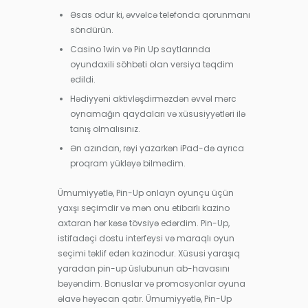
Əsas odur ki, əvvəlcə telefonda qorunmanı
söndürün.
Casino 1win və Pin Up saytlarında
oyundaxili söhbəti olan versiya təqdim
edildi.
Hədiyyəni aktivləşdirməzdən əvvəl mərc
oynamağın qaydaları və xüsusiyyətləri ilə
tanış olmalısınız.
Ən azından, rəyi yazarkən iPad-də ayrıca
proqram yükləyə bilmədim.
Ümumiyyətlə, Pin-Up onlayn oyunçu üçün
yaxşı seçimdir və mən onu etibarlı kazino
axtaran hər kəsə tövsiyə edərdim. Pin-Up,
istifadəçi dostu interfeysi və maraqlı oyun
seçimi təklif edən kazinodur. Xüsusi yaraşıq
yaradan pin-up üslubunun ab-havasını
bəyəndim. Bonuslar və promosyonlar oyuna
əlavə həyəcan qatır. Ümumiyyətlə, Pin-Up