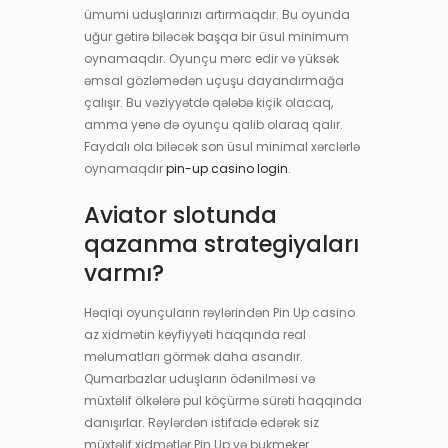
ümumi uduşlarınızı artırmaqdır. Bu oyunda
uğur gətirə biləcək başqa bir üsul minimum
oynamaqdır. Oyunçu mərc edir və yüksək
əmsal gözləmədən uçuşu dayandırmağa
çalışır. Bu vəziyyətdə qələbə kiçik olacaq,
amma yenə də oyunçu qalib olaraq qalır.
Faydalı ola biləcək son üsul minimal xərclərlə
oynamaqdır
pin-up casino login
.
Aviator slotunda
qazanma strategiyaları
varmı?
Həqiqi oyunçuların rəylərindən Pin Up casino
az xidmətin keyfiyyəti haqqında real
məlumatları görmək daha asandır.
Qumarbazlar uduşların ödənilməsi və
müxtəlif ölkələrə pul köçürmə sürəti haqqında
danışırlar. Rəylərdən istifadə edərək siz
müxtəlif xidmətlər Pin Up və bukmeker