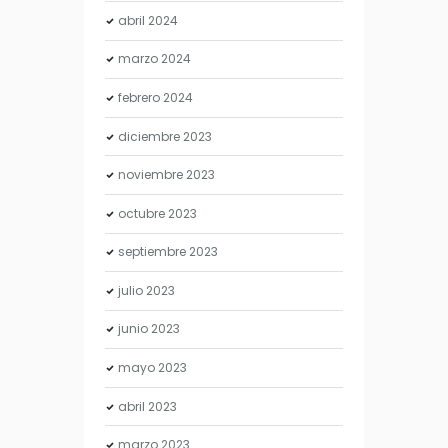
abril
2024
marzo
2024
febrero
2024
diciembre
2023
noviembre
2023
octubre
2023
septiembre
2023
julio
2023
junio
2023
mayo
2023
abril
2023
marzo
2023