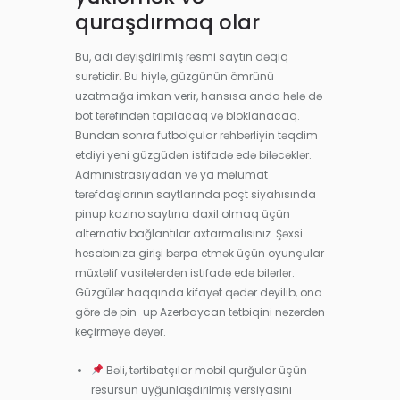
quraşdırmaq olar
Bu, adı dəyişdirilmiş rəsmi saytın dəqiq
surətidir. Bu hiylə, güzgünün ömrünü
uzatmağa imkan verir, hansısa anda hələ də
bot tərəfindən tapılacaq və bloklanacaq.
Bundan sonra futbolçular rəhbərliyin təqdim
etdiyi yeni güzgüdən istifadə edə biləcəklər.
Administrasiyadan və ya məlumat
tərəfdaşlarının saytlarında poçt siyahısında
pinup kazino saytına daxil olmaq üçün
alternativ bağlantılar axtarmalısınız. Şəxsi
hesabınıza girişi bərpa etmək üçün oyunçular
müxtəlif vasitələrdən istifadə edə bilərlər.
Güzgülər haqqında kifayət qədər deyilib, ona
görə də pin-up Azerbaycan tətbiqini nəzərdən
keçirməyə dəyər.
Bəli, tərtibatçılar mobil qurğular üçün
resursun uyğunlaşdırılmış versiyasını