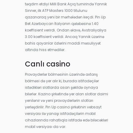
təqdim etdiyi Milli Bank Açıq turnirində Yannik
Sinner, ilk ATP Masters 1000 titulunu
qazanaraq yeni bir mərhələdən keçdi. Pin Up
Bet Azərbaycan İtalyanın qələbəsinə 1.40
koeffisient verirdi. Ondan əlavə, Avstraliyalıya
3.00 koeffisient verildi. Ancaq Yannik üzərinə
bahis qoyanlar özlərini maddi məsuliyyət
altında hiss etmədilər.
Canlı casino
Provayderlər bölməsinin üzərində axtarış
bölməsi də yer alır ki, burada istifadəçilər
istədikləri slotlarda asan şəkildə oynaya
bilərlər. Kazino şirkətində yer alan slotlar daimi
yenilənir və yeni provayderlərin slotları
yerləşdirilir. Pin Up casino şirkətinin vebsayt
versiyası ilə yanaşı istifadəçilərin mobil
cihazlarında rahatlıqla istifadə edə biləcəkləri
mobil versiyası da var.