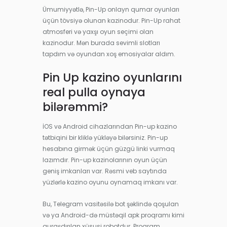
Ümumiyyətlə, Pin-Up onlayn qumar oyunları
üçün tövsiyə olunan kazinodur. Pin-Up rahat
atmosferi və yaxşı oyun seçimi olan
kazinodur. Mən burada sevimli slotları
tapdım və oyundan xoş emosiyalar aldım.
Pin Up kazino oyunlarını
real pulla oynaya
bilərəmmi?
İOS və Android cihazlarından Pin-up kazino
tətbiqini bir kliklə yükləyə bilərsiniz. Pin-up
hesabına girmək üçün güzgü linki vurmaq
lazımdır. Pin-up kazinolarının oyun üçün
geniş imkanları var. Rəsmi veb saytında
yüzlərlə kazino oyunu oynamaq imkanı var.
Bu, Telegram vasitəsilə bot şəklində qoşulan
və ya Android-də müstəqil apk proqramı kimi
quraşdırılan xüsusi robotdur. Proqram