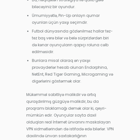
biləcəyiniz bir oyundur.
Ümumiyyətlə, Pin-Up onlayn qumar
oyunları üçün yaxşı seçimdir.
Futbol dünyasında gözlənilməz hallar tez-
tez baş verə bilər və belə sürprizlərdən biri
də kənar oyunçuların qapıçı roluna cəlb
edilməsidir.
Bunlara misal olaraq ən yaxşıı
provayderlər hesab olunan Endorphina,
NetEnt, Red Tiger Gaming, Microgaming və
digərlərini göstərmək olar.
Mükəmməl sabitliyə malikdir və artıq
quraşdırılmış güzgüyə malikdir, bu da
proqramı bloklamağı demək olar ki, qeyri-
mümkün edir. Oyunçular sayta daxil
olduqları real İnternet ünvanını maskalayan
VPN xidmətlərindən də istifadə edə bilərlər. VPN
daxilində ünvan saxtakarlığının