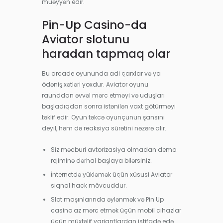
müəyyən edir.
Pin-Up Casino-da
Aviator slotunu
haradan tapmaq olar
Bu arcade oyununda adi çarxlar və ya
ödəniş xətləri yoxdur. Aviator oyunu
raunddan əvvəl mərc etməyi və uduşları
başladıqdan sonra istənilən vaxt götürməyi
təklif edir. Oyun təkcə oyunçunun şansını
deyil, həm də reaksiya sürətini nəzərə alır.
Siz məcburi avtorizasiya olmadan demo
rejiminə dərhal başlaya bilərsiniz.
İnternetdə yükləmək üçün xüsusi Aviator
siqnal hack mövcuddur.
Slot maşınlarında əylənmək və Pin Up
casino az mərc etmək üçün mobil cihazlar
üçün müxtəlif variantlardan istifadə edə