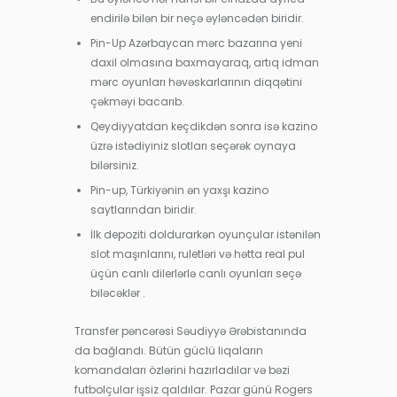
endirilə bilən bir neçə əyləncədən biridir.
Pin-Up Azərbaycan mərc bazarına yeni
daxil olmasına baxmayaraq, artıq idman
mərc oyunları həvəskarlarının diqqətini
çəkməyi bacarıb.
Qeydiyyatdan keçdikdən sonra isə kazino
üzrə istədiyiniz slotları seçərək oynaya
bilərsiniz.
Pin-up, Türkiyənin ən yaxşı kazino
saytlarından biridir.
İlk depoziti doldurarkən oyunçular istənilən
slot maşınlarını, ruletləri və hətta real pul
üçün canlı dilerlərlə canlı oyunları seçə
biləcəklər .
Transfer pəncərəsi Səudiyyə Ərəbistanında
da bağlandı. Bütün güclü liqaların
komandaları özlərini hazırladılar və bəzi
futbolçular işsiz qaldılar. Pazar günü Rogers