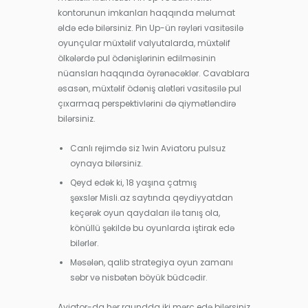
kontorunun imkanları haqqında məlumat
əldə edə bilərsiniz. Pin Up-ün rəyləri vasitəsilə
oyunçular müxtəlif valyutalarda, müxtəlif
ölkələrdə pul ödənişlərinin edilməsinin
nüansları haqqında öyrənəcəklər. Cavablara
əsasən, müxtəlif ödəniş alətləri vasitəsilə pul
çıxarmaq perspektivlərini də qiymətləndirə
bilərsiniz.
Canlı rejimdə siz 1win Aviatoru pulsuz
oynaya bilərsiniz.
Qeyd edək ki, 18 yaşına çatmış
şəxslər Misli.az saytında qeydiyyatdan
keçərək oyun qaydaları ilə tanış ola,
könüllü şəkildə bu oyunlarda iştirak edə
bilərlər.
Məsələn, qalib strategiya oyun zamanı
səbr və nisbətən böyük büdcədir.
Aviator-da hər raundda iki mərc edə bilərsiniz