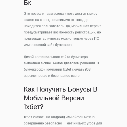
Бк
Это позволит вам всегда иметь доступ к миру
ставок на спорт, независимо от того, где
находится пользователь. Да, мобильная версия
предусматривает возможность регистрации, но
подтвердить личность можно только через ПО
или основной сайт букмекера.
Дизайн официального сайта букмекера
выполнен в сине-белом цветовом решении. В
букмекерской компании 1xBet скачать iOS
версию проще и безопаснее всего.
Как Получить Бонусы В
Мобильной Версии
1хбет?
1хбет скачать на андроид или айфон можно
совершенно безопасно — нет никаких угроз для