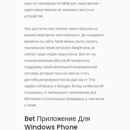
одно из преимуществ 1xBet для смартфонов –
адаптивная версия не занимает места на
устройстве.
Она доступна при запуске через браузер на
вашем смартфоне или планшете. До недавнего
времени на сайте 1xbet можно было скачать
приложение 1xbet windows telephone, но
сейчас такая опция недоступна. Все из-за
планов компании Microsoft прекратить
поддержку своей мобильной операционной
системы, которая так и не смогла стать
достойным конкурентом продуктам от The
apple company и Google. Вслед за Microsoft
отказались от мобильного приложения для
Windows и популярные букмекеры, в том числе
и 1xbet.
Bet Приложение Для
Windows Phone