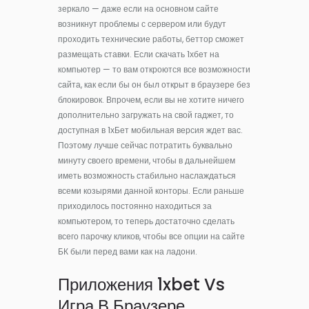
зеркало — даже если на основном сайте
возникнут проблемы с сервером или будут
проходить технические работы, беттор сможет
размещать ставки. Если скачать 1хбет на
компьютер — то вам откроются все возможности
сайта, как если бы он был открыт в браузере без
блокировок. Впрочем, если вы не хотите ничего
дополнительно загружать на свой гаджет, то
доступная в 1хБет мобильная версия ждет вас.
Поэтому лучше сейчас потратить буквально
минуту своего времени, чтобы в дальнейшем
иметь возможность стабильно наслаждаться
всеми козырями данной конторы. Если раньше
приходилось постоянно находиться за
компьютером, то теперь достаточно сделать
всего парочку кликов, чтобы все опции на сайте
БК были перед вами как на ладони.
Приложения 1xbet Vs
Игра В Браузере