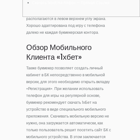
Скачать 1xbet На Айфон — Прямая Ссылка
kz скачать можно на официальном сайте
букмекера — соответствующие кнопки
располагаются в левом верхнем углу экрана.
Хорошо адаптирована под игру с телефона
далеко не каждая букмекерская контора.
Обзор Мобильного
Клиента «1хбет»
Также букмекер позволяет создать личный
кабинет в БК непосредственно в мобильной
версии, для этого необходимо открыть вкладку
«Регистрация». При желании использовать
телефон для игры на регулярной основе,
букмекер рекомендует скачать 1хБет на
устройство в виде специального мобильного
приложения. Скачивать мобильную версию не
нужно, она загружается автоматически, как
только пользователь решит посетить сайт БК с
мобильного устройства. В этом заключается