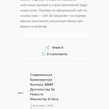
некоторые функции в старых приложения будут
недоступны. Перейдя на официальный сайт по
ссылка ниже — сайт БК предложит последнюю
версию приложения, актуальную именно для
вашего устройства.
Share It
0
Comments
Современная
Букмекерская
Контора 1xbet:
Достоинства Бк
Новости
Мангистау И Акта
2 November, 2022