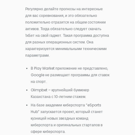
Регулярно делайте прогнозы на интересные
для вас соревнования, и это обязательно
положительно отразится на общем состоянии
активов. Тогда обязательно следует скачать
1хБет на свой гаджет. Такая программа доступна
для разных операционных систем. Она
характеризуется минимальными техническими
параметрами.
В Play Market приложение не представлено,
Google не размещает программы для ставок
на спорт.
Olimpbet – крупнейший букмекер
Казахстана с 10‑летним стажем.
На базе академии киберспорта “eSports
Hub” запускается проект, который станет
кузницей новых звездных команд
киберспорта и оригинальных стартапов в
сфере киберспорта.