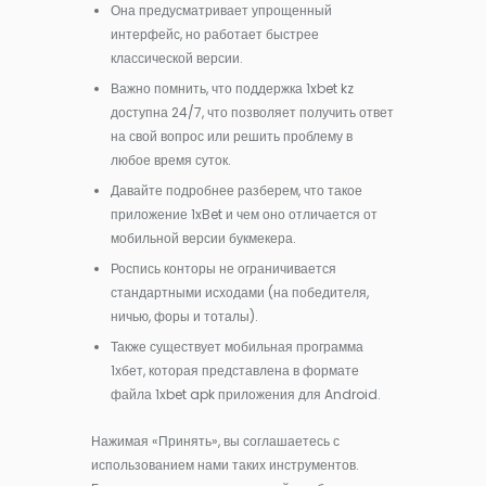
Она предусматривает упрощенный
интерфейс, но работает быстрее
классической версии.
Важно помнить, что поддержка 1xbet kz
доступна 24/7, что позволяет получить ответ
на свой вопрос или решить проблему в
любое время суток.
Давайте подробнее разберем, что такое
приложение 1xBet и чем оно отличается от
мобильной версии букмекера.
Роспись конторы не ограничивается
стандартными исходами (на победителя,
ничью, форы и тоталы).
Также существует мобильная программа
1хбет, которая представлена в формате
файла 1xbet apk приложения для Android.
Нажимая «Принять», вы соглашаетесь с
использованием нами таких инструментов.