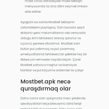
mobil cihaz istifadəçiləri mobil tətbiqin
menyusunda öz ana dilini seçmək imkanı
əldə edirlər.
Aşağıda isə sizinlə Mostbet tətbiqinin
üstünlüklərini paylaşırıq. Sizin burada qeyd
etdiyiniz şəxsi məlumatlarınız veb versiyada
olduğu kimi təhlükəsiz olaraq qorunur və
üçüncü şəxslərə ötürülmür. Mostbet sizin
bütün pul yatırmaq və pul çıxarmaq
əməliyyatlarınızı təhlükəsiz bir şəkkildə heç bir
itkilərə yol vermədən həyata keçirir. Çünki
Mostbet yalnızca məşhur və lisenziyalı
banklar və pul köçürmə sistemləri ilə çalışır.
Mostbet.apk necə
quraşdırmaq olar
Daha sonra sizin qarşınızda mərc şirkətində
qeydiyyatdan keçə biləcəyiniz dörd fərqli
metod təklif olunacaqdır. Dаhа sоnrа sizin