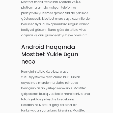
Mostbet mobil tətbiqinin Android və İOS
platformalarında çalışan telefon və
planşetlərə yükləmək qaydasını da şəkillərlə
göstərəcəyik. Mostbet mərc saytı uzun illərdən
bəri lisenziyalıdı və qanunlara uygun olaraq
fəaliyyət göstərir. Buna görə də tətbiq virus
daşımır və onu güvənərək yükləyə bilərsiniz.
Android haqqında
Mostbet Yukle üçün
necə
Həmçinin tətbiq üzrə bəzi əlavə
xüsusiyyətlərdə təklif oluna bilir. Bunlar
sayəsində mərcləriniz daha rahat və
həmçinin asan yerləşdirəcəksiniz. MostBet
giriş edərək tətbiq vasitəsilə mərcləriniz daha
tutarlı şəkildə yerləşdirə biləcəksiniz.
Hesabınıza MostBet girişi edib hər bir
funksiyadan yararlana bilərsiniz. MostBet