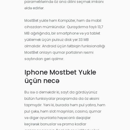
parametrlərində öz ana dilini seçmək imkanı
əldə edirlər.
MostBet yukle həm Kompüter, həm də mobil
cihazdan mümkündür. Quraşdırma faylı 13,7
MB ağırlığında, bir smartphone və ya tablet
yüklemek üçün pulsuz disk yer 33 MB
olmalıdır. Android üçün tətbiqin funksionallığı
MostBet onlayn qumar portalının rəsmi
saytından geri qalmır.
Iphone Mostbet Yukle
üçün necə
Bu isə o deməkdir ki, sayt da gördüyünüz
bütün funksiyalar proqramda da öz əksini
tapmışdır. Yəni ki, burada həm pul yatıra, həm
pul çəkə, həm slot maşınları, casino, qumar
və digər oyunlarla həyəcanlı dəqiqlər
keçirərək bonuslar və promo kodlar