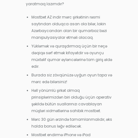
yaratmaq lazımdır?
Mostbet AZ indir mərc şirkətinin rəsmi
saytından olduqca asan ola bilər, lakin
Azərbaycandan olan bir qumarbaz bəzi
manipulyasiyalar etməli olacaq.
Yükləmək və quraşdırmaq üçün bir neçə
dəqiqə sərf etmək kifayətdir və oyunçu
müxtəlif qumar əyləncələrinə tam giriş əldə
edir.
Burada siz zövqünüzə uyğun oyun tapa və
mərc edə bilərsiniz!
Həll yönümlü şirkət olmaq
prinsiplərimizdən biri olduğu üçün operativ
şəkildə bütün suallarınızı cavablayan
müştəri xidmətlərinə sahibik mostbet.
Mərc 30 gün ərzində tamamlanmalıdır, əks
halda bonus ləğv ediləcək.
Mostbet endirmə iPhone və iPad