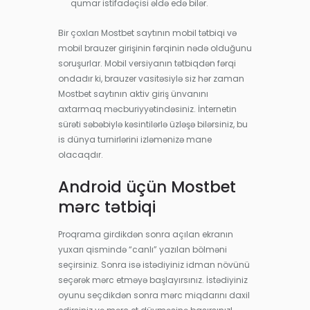
qumar istifadəçisi əldə edə bilər.
Bir çoxları Mostbet saytının mobil tətbiqi və
mobil brauzer girişinin fərqinin nədə olduğunu
soruşurlar. Mobil versiyanın tətbiqdən fərqi
ondadır ki, brauzer vasitəsiylə siz hər zaman
Mostbet saytının aktiv giriş ünvanını
axtarmaq məcburiyyətindəsiniz. İnternetin
sürəti səbəbiylə kəsintilərlə üzləşə bilərsiniz, bu
is dünya turnirlərini izləmənizə mane
olacaqdır.
Android üçün Mostbet
mərc tətbiqi
Proqrama girdikdən sonra açılan ekranın
yuxarı qismində “canlı” yazılan bölməni
seçirsiniz. Sonra isə istədiyiniz idman növünü
seçərək mərc etməyə başlayırsınız. İstədiyiniz
oyunu seçdikdən sonra mərc miqdarını daxil