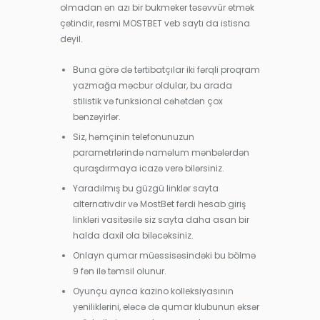
olmadan ən azı bir bukmeker təsəvvür etmək
çətindir, rəsmi MOSTBET veb saytı da istisna
deyil.
Buna görə də tərtibatçılar iki fərqli proqram
yazmağa məcbur oldular, bu arada
stilistik və funksional cəhətdən çox
bənzəyirlər.
Siz, həmçinin telefonunuzun
parametrlərində naməlum mənbələrdən
quraşdırmaya icazə verə bilərsiniz.
Yaradılmış bu güzgü linklər sayta
alternativdir və MostBet fərdi hesab giriş
linkləri vasitəsilə siz sayta daha asan bir
halda daxil ola biləcəksiniz.
Onlayn qumar müəssisəsindəki bu bölmə
9 fən ilə təmsil olunur.
Oyunçu ayrıca kazino kolleksiyasının
yeniliklərini, eləcə də qumar klubunun əksər