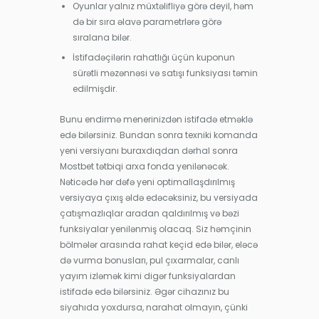
Oyunlar yalnız müxtəlifliyə görə deyil, həm
də bir sıra əlavə parametrlərə görə
sıralana bilər.
İstifadəçilərin rahatlığı üçün kuponun
sürətli məzənnəsi və satışı funksiyası təmin
edilmişdir.
Bunu endirmə menerinizdən istifadə etməklə
edə bilərsiniz. Bundan sonra texniki komanda
yeni versiyanı buraxdıqdan dərhal sonra
Mostbet tətbiqi arxa fonda yenilənəcək.
Nəticədə hər dəfə yeni optimallaşdırılmış
versiyaya çıxış əldə edəcəksiniz, bu versiyada
çatışmazlıqlar aradan qaldırılmış və bəzi
funksiyalar yenilənmiş olacaq. Siz həmçinin
bölmələr arasında rahat keçid edə bilər, eləcə
də vurma bonusları, pul çıxarmalar, canlı
yayım izləmək kimi digər funksiyalardan
istifadə edə bilərsiniz. Əgər cihazınız bu
siyahıda yoxdursa, narahat olmayın, çünki