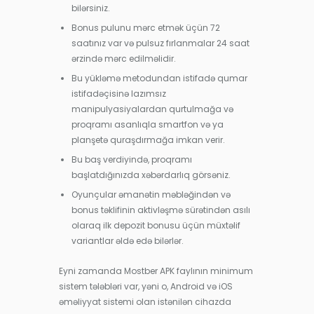
bilərsiniz.
Bonus pulunu mərc etmək üçün 72
saatınız var və pulsuz fırlanmalar 24 saat
ərzində mərc edilməlidir.
Bu yükləmə metodundan istifadə qumar
istifadəçisinə lazımsız
manipulyasiyalardan qurtulmağa və
proqramı asanlıqla smartfon və ya
planşetə quraşdırmağa imkan verir.
Bu baş verdiyində, proqramı
başlatdığınızda xəbərdarlıq görsəniz.
Oyunçular əmanətin məbləğindən və
bonus təklifinin aktivləşmə sürətindən asılı
olaraq ilk depozit bonusu üçün müxtəlif
variantlar əldə edə bilərlər.
Eyni zamanda Mostber APK faylının minimum
sistem tələbləri var, yəni o, Android və iOS
əməliyyat sistemi olan istənilən cihazda