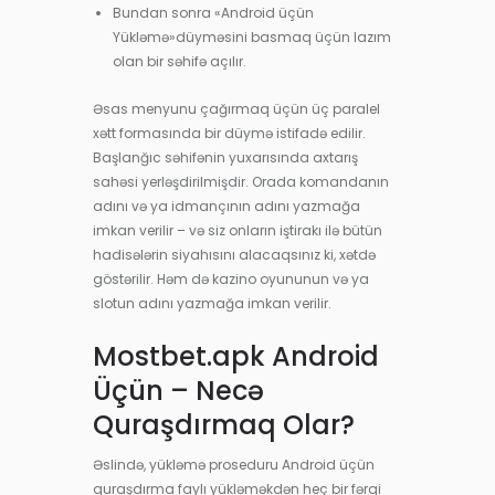
Bundan sonra «Android üçün
Yükləmə»düyməsini basmaq üçün lazım
olan bir səhifə açılır.
Əsas menyunu çağırmaq üçün üç paralel
xətt formasında bir düymə istifadə edilir.
Başlanğıc səhifənin yuxarısında axtarış
sahəsi yerləşdirilmişdir. Orada komandanın
adını və ya idmançının adını yazmağa
imkan verilir – və siz onların iştirakı ilə bütün
hadisələrin siyahısını alacaqsınız ki, xətdə
göstərilir. Həm də kazino oyununun və ya
slotun adını yazmağa imkan verilir.
Mostbet.apk Android
Üçün – Necə
Quraşdırmaq Olar?
Əslində, yükləmə proseduru Android üçün
quraşdırma faylı yükləməkdən heç bir fərqi