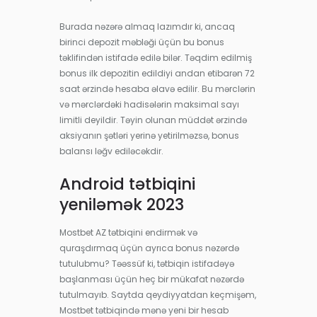
Burada nəzərə almaq lazımdır ki, ancaq
birinci depozit məbləği üçün bu bonus
təklifindən istifadə edilə bilər. Təqdim edilmiş
bonus ilk depozitin edildiyi andan etibarən 72
saat ərzində hesaba əlavə edilir. Bu mərclərin
və mərclərdəki hadisələrin maksimal sayı
limitli deyildir. Təyin olunan müddət ərzində
aksiyanın şətləri yerinə yetirilməzsə, bonus
balansı ləğv ediləcəkdir.
Android tətbiqini
yeniləmək 2023
Mostbet AZ tətbiqini endirmək və
quraşdırmaq üçün ayrıca bonus nəzərdə
tutulubmu? Təəssüf ki, tətbiqin istifadəyə
başlanması üçün heç bir mükafat nəzərdə
tutulmayıb. Saytda qeydiyyatdan keçmişəm,
Mostbet tətbiqində mənə yeni bir hesab