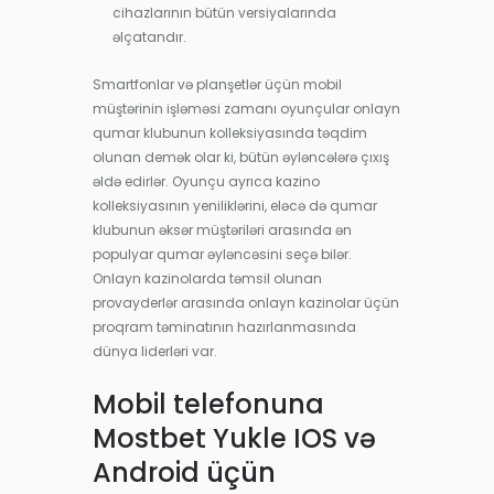
cihazlarının bütün versiyalarında
əlçatandır.
Smartfonlar və planşetlər üçün mobil
müştərinin işləməsi zamanı oyunçular onlayn
qumar klubunun kolleksiyasında təqdim
olunan demək olar ki, bütün əyləncələrə çıxış
əldə edirlər. Oyunçu ayrıca kazino
kolleksiyasının yeniliklərini, eləcə də qumar
klubunun əksər müştəriləri arasında ən
populyar qumar əyləncəsini seçə bilər.
Onlayn kazinolarda təmsil olunan
provayderlər arasında onlayn kazinolar üçün
proqram təminatının hazırlanmasında
dünya liderləri var.
Mobil telefonuna
Mostbet Yukle IOS və
Android üçün