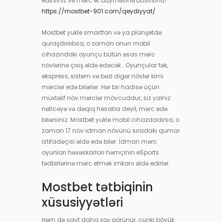
edirsiniz və mərc et düyməsinə basırsınız!
https://mostbet-901.com/qeydiyyat/
Mostbet yukle smartfon və ya planşetdə
quraşdırılıbsa, o zaman onun mobil
cihazındakı oyunçu bütün əsas mərc
növlərinə çıxış əldə edəcək.. Oyunçular tək,
ekspress, sistem və bəzi digər növlər kimi
mərclər edə bilərlər. Hər bir hadisə üçün
müxtəlif növ mərclər mövcuddur, siz yalnız
nəticəyə və dəqiq hesaba deyil, mərc edə
bilərsiniz. Mostbet yukle mobil cihazdadırsa, o
zaman 17 növ idman növünü sıradakı qumar
istifadəçisi əldə edə bilər. İdman mərc
oyunları həvəskarları həmçinin eSports
tədbirlərinə mərc etmək imkanı əldə edirlər.
Mostbet tətbiqinin
xüsusiyyətləri
Həm də sayt daha xoş görünür, çünki böyük