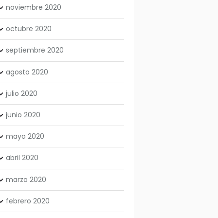
noviembre
2020
octubre
2020
septiembre
2020
agosto
2020
julio
2020
junio
2020
mayo
2020
abril
2020
marzo
2020
febrero
2020