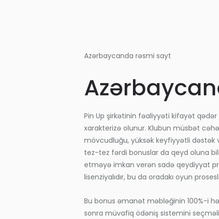
Azərbaycanda rəsmi sayt
Azərbaycan
Pin Up şirkətinin fəaliyyəti kifayət qədər
xarakterizə olunur. Klubun müsbət cəhət
mövcudluğu, yüksək keyfiyyətli dəstək və
tez-tez fərdi bonuslar da qeyd oluna bi
etməyə imkan verən sadə qeydiyyat pros
lisenziyalıdır, bu da oradakı oyun prosesl
Bu bonus əmanət məbləğinin 100%-i həc
sonra müvafiq ödəniş sistemini seçməlisi