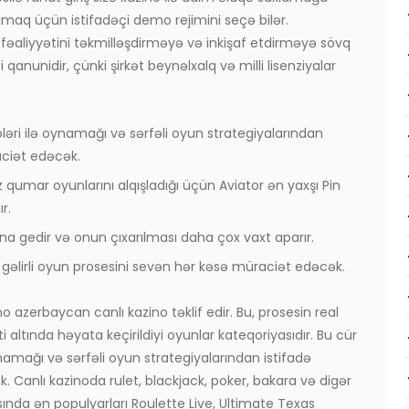
 olmaq üçün istifadəçi demo rejimini seçə bilər.
z fəaliyyətini təkmilləşdirməyə və inkişaf etdirməyə sövq
qanunidir, çünki şirkət beynəlxalq və milli lisenziyalar
bləri ilə oynamağı və sərfəli oyun strategiyalarından
aciət edəcək.
qumar oyunlarını alqışladığı üçün Aviator ən yaxşı Pin
r.
a gedir və onun çıxarılması daha çox vaxt aparır.
gəlirli oyun prosesini sevən hər kəsə müraciət edəcək.
o azerbaycan canlı kazino təklif edir. Bu, prosesin real
i altında həyata keçirildiyi oyunlar kateqoriyasıdır. Bu cür
ynamağı və sərfəli oyun strategiyalarından istifadə
Canlı kazinoda rulet, blackjack, poker, bakara və digər
sında ən populyarları Roulette Live, Ultimate Texas