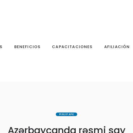
S
BENEFICIOS
CAPACITACIONES
AFILIACIÓN
PINUP APK
Azərbaycanda rəsmi say