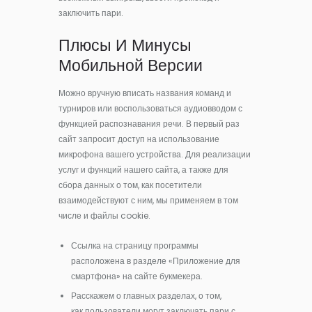
заключить пари.
Плюсы И Минусы
Мобильной Версии
Можно вручную вписать названия команд и
турниров или воспользоваться аудиовводом с
функцией распознавания речи. В первый раз
сайт запросит доступ на использование
микрофона вашего устройства. Для реализации
услуг и функций нашего сайта, а также для
сбора данных о том, как посетители
взаимодействуют с ним, мы применяем в том
числе и файлы cookie.
Ссылка на страницу программы
расположена в разделе «Приложение для
смартфона» на сайте букмекера.
Расскажем о главных разделах, о том,
как пользователи могут заключать пари с