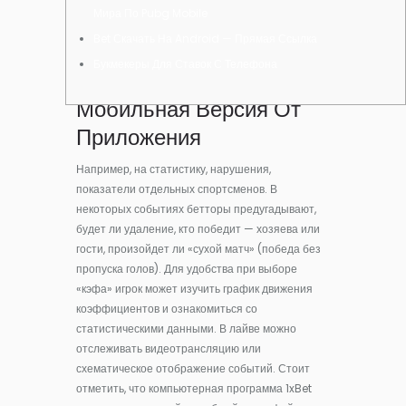
Мира По Pubg Mobile
пройти видеопроверку. Сервис 1xBet Mobile
соответствует возможностям основного сайта.
Bet Скачать На Android — Прямая Ссылка
Букмекеры Для Ставок С Телефона
Чем Отличается
Мобильная Версия От
Приложения
Например, на статистику, нарушения,
показатели отдельных спортсменов. В
некоторых событиях бетторы предугадывают,
будет ли удаление, кто победит — хозяева или
гости, произойдет ли «сухой матч» (победа без
пропуска голов). Для удобства при выборе
«кэфа» игрок может изучить график движения
коэффициентов и ознакомиться со
статистическими данными. В лайве можно
отслеживать видеотрансляцию или
схематическое отображение событий. Стоит
отметить, что компьютерная программа 1xBet