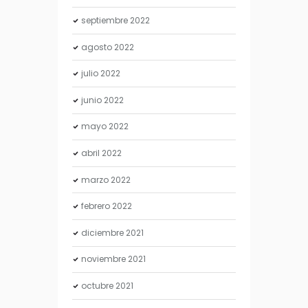
septiembre
2022
agosto
2022
julio
2022
junio
2022
mayo
2022
abril
2022
marzo
2022
febrero
2022
diciembre
2021
noviembre
2021
octubre
2021