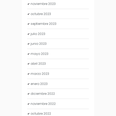
noviembre
2023
octubre
2023
septiembre
2023
julio
2023
junio
2023
mayo
2023
abril
2023
marzo
2023
enero
2023
diciembre
2022
noviembre
2022
octubre
2022