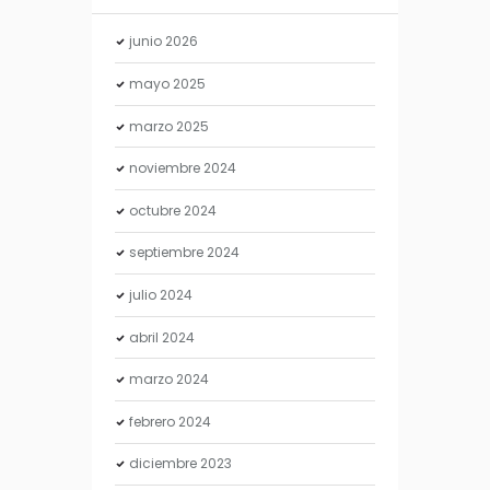
junio
2026
mayo
2025
marzo
2025
noviembre
2024
octubre
2024
septiembre
2024
julio
2024
abril
2024
marzo
2024
febrero
2024
diciembre
2023