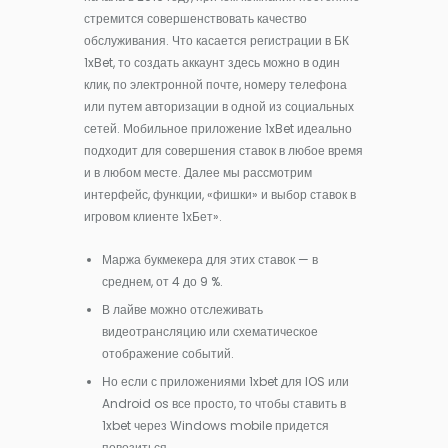
стремится совершенствовать качество
обслуживания. Что касается регистрации в БК
1xBet, то создать аккаунт здесь можно в один
клик, по электронной почте, номеру телефона
или путем авторизации в одной из социальных
сетей. Мобильное приложение 1xBet идеально
подходит для совершения ставок в любое время
и в любом месте. Далее мы рассмотрим
интерфейс, функции, «фишки» и выбор ставок в
игровом клиенте 1хБет».
Маржа букмекера для этих ставок — в
среднем, от 4 до 9 %.
В лайве можно отслеживать
видеотрансляцию или схематическое
отображение событий.
Но если с приложениями 1xbet для IOS или
Android os все просто, то чтобы ставить в
1xbet через Windows mobile придется
повозиться.