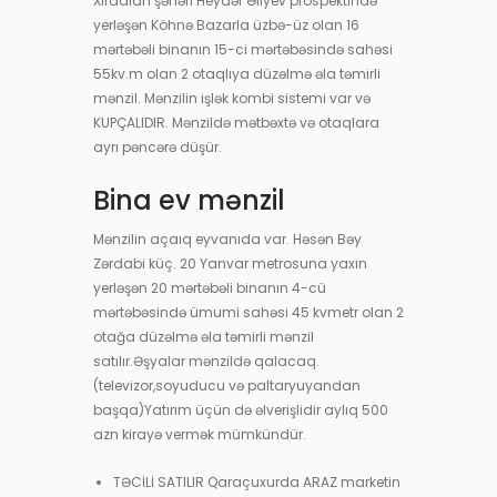
Xırdalan şəhəri Heydər Əliyev prospektində
yerləşən Köhnə Bazarla üzbə-üz olan 16
mərtəbəli binanın 15-ci mərtəbəsində sahəsi
55kv.m olan 2 otaqlıya düzəlmə əla təmirli
mənzil. Mənzilin işlək kombi sistemi var və
KUPÇALIDIR. Mənzildə mətbəxtə və otaqlara
ayrı pəncərə düşür.
Bina ev mənzil
Mənzilin açaıq eyvanıda var. Həsən Bəy
Zərdabi küç. 20 Yanvar metrosuna yaxın
yerləşən 20 mərtəbəli binanın 4-cü
mərtəbəsində ümumi sahəsi 45 kvmetr olan 2
otağa düzəlmə əla təmirli mənzil
satılır.Əşyalar mənzildə qalacaq.
(televizor,soyuducu və paltaryuyandan
başqa)Yatırım üçün də əlverişlidir aylıq 500
azn kirayə vermək mümkündür.
TƏCİLİ SATILIR Qaraçuxurda ARAZ marketin