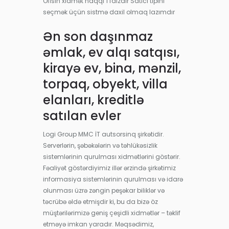
Ofisin xidmət haqqı 1 faizdir Satıcı tipini
seçmək üçün sistmə daxil olmaq lazımdır
Ən son daşınmaz
əmlak, ev alqı satqısı,
kirayə ev, bina, mənzil,
torpaq, obyekt, villa
elanları, kreditlə
satılan evler
Logi Group MMC İT autsorsinq şirkətidir.
Serverlərin, şəbəkələrin və təhlükəsizlik
sistemlərinin qurulması xidmətlərini göstərir.
Fəaliyət göstərdiyimiz illər ərzində şirkətimiz
informasiya sistemlərinin qurulması və idarə
olunması üzrə zəngin peşəkar biliklər və
təcrübə əldə etmişdir ki, bu da bizə öz
müştərilərimizə geniş çeşidli xidmətlər – təklif
etməyə imkan yaradır. Məqsədimiz,