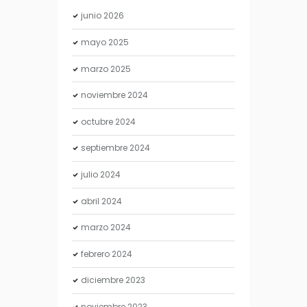
junio
2026
mayo
2025
marzo
2025
noviembre
2024
octubre
2024
septiembre
2024
julio
2024
abril
2024
marzo
2024
febrero
2024
diciembre
2023
noviembre
2023