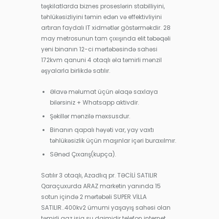
təşkilatlarda biznes proseslərin stabilliyini,
təhlükəsizliyini təmin edən və effektivliyini
artıran faydalı IT xidmətlər göstərməkdir. 28
may metrosunun tam çıxışında elit təbəqəli
yeni binanın 12-ci mərtəbəsində sahəsi
172kvm qanuni 4 otaqlı əla təmirli mənzil
əşyalarla birlikdə satılır.
Əlavə məlumat üçün əlaqə saxlaya
bilərsiniz + Whatsapp aktivdir.
Şəkillər mənzilə məxsusdur.
Binanın qapalı həyəti var, yay vaxtı
təhlükəsizlik üçün maşınlar içəri buraxılmır.
SƏnəd Çıxarış(kupça).
Satılır 3 otaqlı, Azadlıq pr. TƏCİLİ SATILIR
Qaraçuxurda ARAZ marketin yanında 15
sotun içində 2 mərtəbəli SUPER VİLLA
SATILIR..400kv2 ümumi yaşayış sahəsi olan
təmirli qaz isiq su daimidir telefon internet