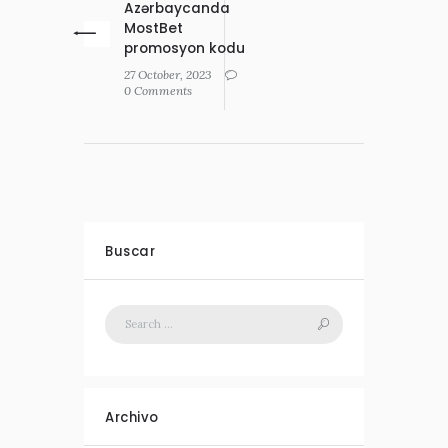
Azərbaycanda
MostBet
promosyon kodu
27 October, 2023
0 Comments
Buscar
Archivo