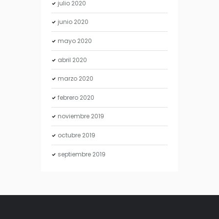
julio
2020
junio
2020
mayo
2020
abril
2020
marzo
2020
febrero
2020
noviembre
2019
octubre
2019
septiembre
2019