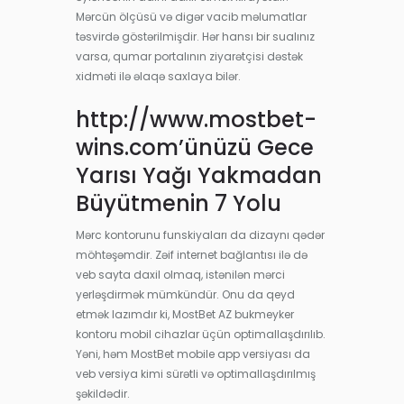
Mərcün ölçüsü və digər vacib məlumatlar
təsvirdə göstərilmişdir. Hər hansı bir sualınız
varsa, qumar portalının ziyarətçisi dəstək
xidməti ilə əlaqə saxlaya bilər.
http://www.mostbet-
wins.com’ünüzü Gece
Yarısı Yağı Yakmadan
Büyütmenin 7 Yolu
Mərc kontorunu funskiyaları da dizaynı qədər
möhtəşəmdir. Zəif internet bağlantısı ilə də
veb sayta daxil olmaq, istənilən mərci
yerləşdirmək mümkündür. Onu da qeyd
etmək lazımdır ki, MostBet AZ bukmeyker
kontoru mobil cihazlar üçün optimallaşdırılıb.
Yəni, həm MostBet mobile app versiyası da
veb versiya kimi sürətli və optimallaşdırılmış
şəkildədir.