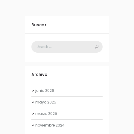
Buscar
Archivo
junio
2026
mayo
2025
marzo
2025
noviembre
2024