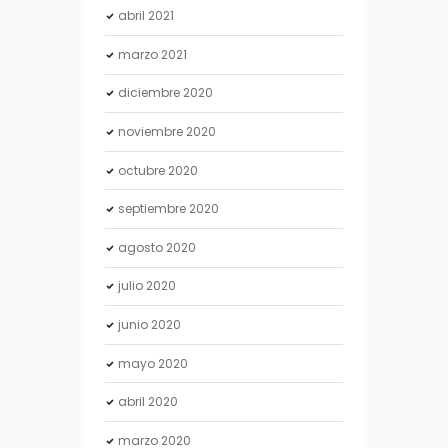
abril
2021
marzo
2021
diciembre
2020
noviembre
2020
octubre
2020
septiembre
2020
agosto
2020
julio
2020
junio
2020
mayo
2020
abril
2020
marzo
2020