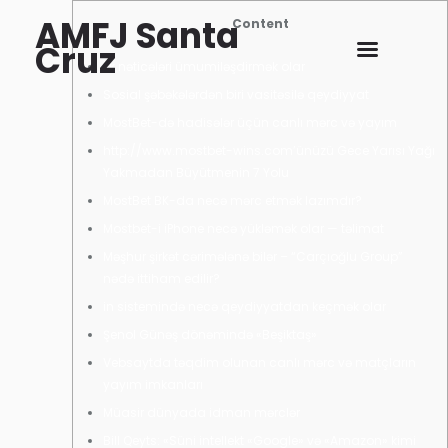
AMFJ Santa
Content
Cruz
İlk nəticələri ümumiləşdirmək olar
Sosial şəbəkələrdən biri vasitəsilə qeydiyyat
MostBet-də hadisələr üçün canlı mərc və yayım
KASSAM AZ: ONLAYN ODE ONLAYN ÖDƏMƏ SISTEMI -
414
http://www.mostbet-wins.com’ünüzü Gece Yarısı Yağı
Mostbet APK Azərbaycan
Yakmadan Büyütmenin 7 Yolu
Android və IOS-da
MostBet BK-da necə mərc etmək lazımdır?
Mostbet-i necə
Mostbet-i iPhone necə yükləmək olar — təlimat
yükləmək olar
Məşhur şirkət cərimələnə bilər – “Carçıoğlu Group”
28 October, 2023
by
0
Comments
nədə ittiham edilir?
Hokkey oyunlarının marjası 6,5% (NHL, KHL) –
in sistemində necə qeydiyyatdan keçmək olar
9,5% (digər liqalar) arasında dəyişir. Hokkey-ə
Şenol Günəş dönəmində «Beşiktaş»
mərc etmək də futbol və digər idman mərc
Vebsaytda təqdim olunan canlı mərc və matçların
növləri kimi çox asan və primitivdir. Bunun
yayım imkanları
üçün digər idman mərc təlimatlarını
Müasir dünyada idman mərclər
izləməniz yetərlidir. Əlavə olaraq qeyd edim ki,
istilən növ mərc növünü Mostbet-az90.com
Bill Qeyts: «Süni intellekt «Google» və «Amazon» kimi