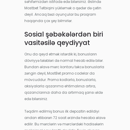
səhifəmizdən istifadə edə bilərsiniz. Əslində
Mostbet Tətbiqini yükləmək o qədər də çətin
deyil. Ancaq bəzi oyunçular bu proqram
haqqında çox şey bilmirlər.
Sosial şəbəkələrdən biri
vasitəsilə qeydiyyat
Onu da qeyd etmək istərdik ki, bonusların
dövriyyə tələbləri də normal hesab edilə bilər.
Bundan əlavə mərc kontoru təkcə bonuslarla
zəngin deyil, MostBet promo codelar da
mövcuddur. Promo kodlarla, bonuslarla,
aksiyalarla qazanma ehtimalınızı artıra,
qazanclarınızı daha da artırmaq şansı əldə
edə bilərsiniz.
Təqdim edilmiş bonus ilk depozitin edildiyi
andan etibarən 72 saat ərzində hesaba əlavə
edilir. Bu mərclərin və mərclərdəki hadisələrin