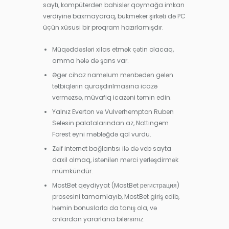
saytı, kompüterdən bahislər qoymağa imkan
verdiyinə baxmayaraq, bukmeker şirkəti də PC
üçün xüsusi bir proqram hazırlamışdır.
Müqəddəsləri xilas etmək çətin olacaq,
amma hələ də şans var.
Əgər cihaz naməlum mənbədən gələn
tətbiqlərin quraşdırılmasına icazə
verməzsə, müvafiq icazəni təmin edin.
Yalnız Everton və Vulverhempton Ruben
Selesin palatalarından az, Nottingem
Forest eyni məbləğdə qol vurdu.
Zəif internet bağlantısı ilə də veb sayta
daxil olmaq, istənilən mərci yerləşdirmək
mümkündür.
MostBet qeydiyyat (MostBet регистрация)
prosesini tamamlayıb, MostBet giriş edib,
həmin bonuslarla da tanış ola, və
onlardan yararlana bilərsiniz.