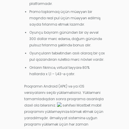
platformadır.
Promo toplamaq üçün müəyyən bir
maşında real pul üçün müəyyən edilmiş
sayda fırlanma etmək lazımdır.
Oyunçu bayram günündən bir ay əvvəl
300 dollar mərc edərsə, doğum günündə
pulsuz fırlanma şəklində bonus alır.
Oyunçuların təbiətindən asılı olaraq bir çox
pul qazandıran ruletka mərc növləri vardır.
Onların fikrincə, virtual təyyarə 80%
hallarda x 1,1 – 1,43-ə çatır.
Proqramın Android (APK) və ya iOS
versiyalarını seçib yükləməlisiniz. Yükləməni
tamamladıqdan sonra proqrama asanlıqla
daxil ola bilərsiniz.
səhifəsi Mostbet mobil
proqramını yükləməyinizə kömək etmək üçün
yaradılmışdır. Əməliyyat sisteminə uyğun
proqramı yükləmək üçün hər zaman