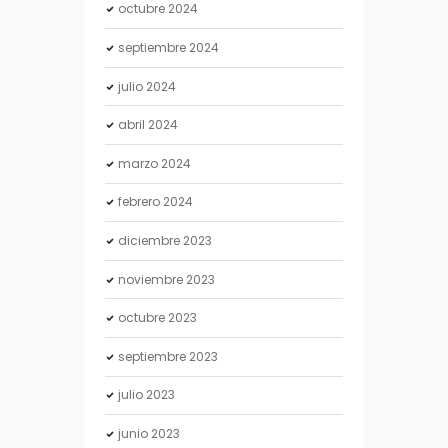
octubre
2024
septiembre
2024
julio
2024
abril
2024
marzo
2024
febrero
2024
diciembre
2023
noviembre
2023
octubre
2023
septiembre
2023
julio
2023
junio
2023