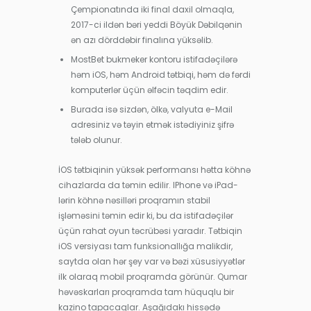
Çempionatında iki final daxil olmaqla,
2017-ci ildən bəri yeddi Böyük Dəbilqənin
ən azı dörddəbir finalına yüksəlib.
MostBet bukmeker kontoru istifadəçilərə
həm iOS, həm Android tətbiqi, həm də fərdi
komputerlər üçün əlfəcin təqdim edir.
Burada isə sizdən, ölkə, valyuta e-Mail
adresiniz və təyin etmək istədiyiniz şifrə
tələb olunur.
İOS tətbiqinin yüksək performansı hətta köhnə
cihazlarda da təmin edilir. IPhone və iPad-
lərin köhnə nəsilləri proqramın stabil
işləməsini təmin edir ki, bu da istifadəçilər
üçün rahat oyun təcrübəsi yaradır. Tətbiqin
iOS versiyası tam funksionallığa malikdir,
saytda olan hər şey var və bəzi xüsusiyyətlər
ilk olaraq mobil proqramda görünür. Qumar
həvəskarları proqramda tam hüquqlu bir
kazino tapacaqlar. Aşağıdakı hissədə