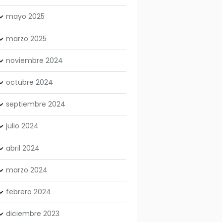
mayo
2025
marzo
2025
noviembre
2024
octubre
2024
septiembre
2024
julio
2024
abril
2024
marzo
2024
febrero
2024
diciembre
2023