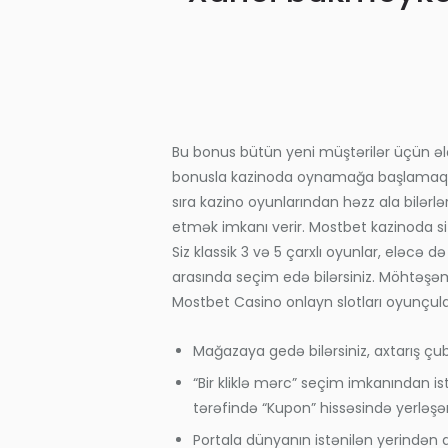
Bu bonus bütün yeni müştərilər üçün əlç
bonusla kazinoda oynamağa başlamaq i
sıra kazino oyunlarından həzz ala bilərlə
etmək imkanı verir. Mostbet kazinoda siz
Siz klassik 3 və 5 çarxlı oyunlar, eləcə
arasında seçim edə bilərsiniz. Möhtəşəm
Mostbet Casino onlayn slotları oyunçular
Mağazaya gedə bilərsiniz, axtarış çu
“Bir kliklə mərc” seçim imkanından 
tərəfində “Kupon” hissəsində yerləşə
Portala dünyanın istənilən yerində