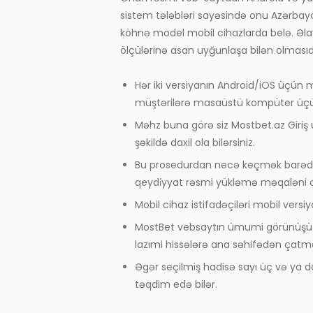
sistem tələbləri sayəsində onu Azərbayca
köhnə model mobil cihazlarda belə. Əla
ölçülərinə asan uyğunlaşa bilən olmasıdı
Hər iki versiyanın Android/iOS üçün mo
müştərilərə masaüstü kompüter üçün 
Məhz buna görə siz Mostbet.az Giriş 
şəkildə daxil ola bilərsiniz.
Bu prosedurdan necə keçmək barədə
qeydi̇yyat rəsmi yükləmə məqaləni ox
Mobil cihaz istifadəçiləri mobil versi
MostBet vebsaytın ümumi görünüşü i
lazımi hissələrə ana səhifədən ça
Əgər seçilmiş hadisə sayı üç və ya 
təqdim edə bilər.