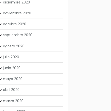
diciembre
2020
noviembre
2020
octubre
2020
septiembre
2020
agosto
2020
julio
2020
junio
2020
mayo
2020
abril
2020
marzo
2020