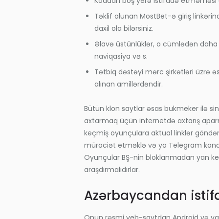
Koddan boş yerə istifadə etməməsi ü
Təklif olunan MostBet-ə giriş linkəri
daxil ola bilərsiniz.
Əlavə üstünlüklər, o cümlədən daha sü
naviqasiya və s.
Tətbiq dəstəyi mərc şirkətləri üzrə 
alınan amillərdəndir.
Bütün klon saytlar əsas bukmeker ilə sinx
axtarmaq üçün internetdə axtarış apar
keçmiş oyunçulara aktual linklər göndər
müraciət etməklə və ya Telegram kanal
Oyunçular BŞ-nin bloklanmadan yan ke
araşdırmalıdırlar.
Azərbaycandan istif
Onun rəsmi veb-saytdan Android və ya iO