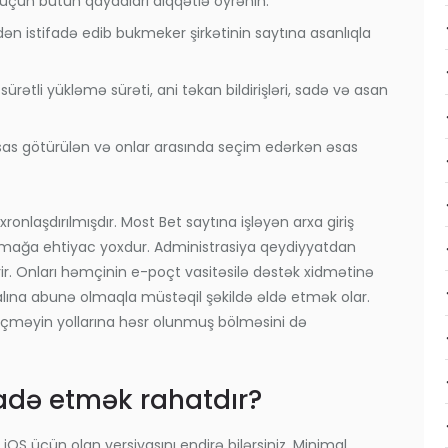
çün bütün qaydaları diqqətlə öyrənin.
ndən istifadə edib bukmeker şirkətinin saytına asanlıqla
rətli yükləmə sürəti, ani təkan bildirişləri, sadə və asan
əsas götürülən və onlar arasında seçim edərkən əsas
ronlaşdırılmışdır. Most Bet saytına işləyən arxa giriş
mağa ehtiyac yoxdur. Administrasiya qeydiyyatdan
ir. Onları həmçinin e-poçt vasitəsilə dəstək xidmətinə
ına abunə olmaqla müstəqil şəkildə əldə etmək olar.
çməyin yollarına həsr olunmuş bölməsini də
adə etmək rahatdır?
S üçün olan versiyasını endirə bilərsiniz. Minimal