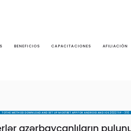
S
BENEFICIOS
CAPACITACIONES
AFILIACIÓN
TOTHE METHOD DOWNLOAD AND SET UP MOSTBET APP FOR ANDROID AND IOS 2022 TIP - 310
lər azərbaycanlıların pulun