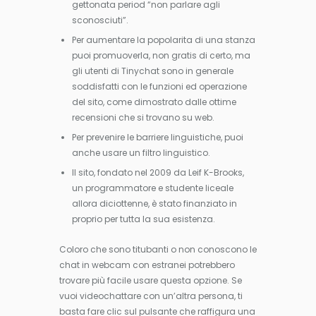
gettonata period “non parlare agli
sconosciuti”.
Per aumentare la popolarita di una stanza
puoi promuoverla, non gratis di certo, ma
gli utenti di Tinychat sono in generale
soddisfatti con le funzioni ed operazione
del sito, come dimostrato dalle ottime
recensioni che si trovano su web.
Per prevenire le barriere linguistiche, puoi
anche usare un filtro linguistico.
Il sito, fondato nel 2009 da Leif K-Brooks,
un programmatore e studente liceale
allora diciottenne, è stato finanziato in
proprio per tutta la sua esistenza.
Coloro che sono titubanti o non conoscono le
chat in webcam con estranei potrebbero
trovare più facile usare questa opzione. Se
vuoi videochattare con un’altra persona, ti
basta fare clic sul pulsante che raffigura una