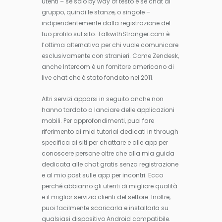
utenti – se solo by way of testo e se chat di
gruppo, quindi le stanze, o singole –
indipendentemente dalla registrazione del
tuo profilo sul sito. TalkwithStranger.com è
l’ottima alternativa per chi vuole comunicare
esclusivamente con stranieri. Come Zendesk,
anche Intercom è un fornitore americano di
live chat che è stato fondato nel 2011.
Altri servizi apparsi in seguito anche non
hanno tardato a lanciare delle applicazioni
mobili. Per approfondimenti, puoi fare
riferimento ai miei tutorial dedicati in through
specifica ai siti per chattare e alle app per
conoscere persone oltre che alla mia guida
dedicata alle chat gratis senza registrazione
e al mio post sulle app per incontri. Ecco
perché abbiamo gli utenti di migliore qualità
e il miglior servizio clienti del settore. Inoltre,
puoi facilmente scaricarla e installarla su
qualsiasi dispositivo Android compatibile.