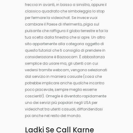
freccia in avanti, in basso a sinistra, oppure il
classico quadrato che simboleggia lo stop
per fermare la videochat. Se invece vuoi
cambiare il Paese di riferimento, pigia sul
pulsante che raffigura il globo terrestre e fai la
tua scelta dalla finestra che si apre. Un altro
sito appartenente alla categoria oggetto di
questo tutorial che ti consiglio di prendere in
considerazione è Bazoocam. È abbastanza
semplice da usare ma, gli utenti con cui
vedersi tramite webcam, vengono selezionati
dal servizio in maniera casuale (cosa che
potrebbe implicare anche qualche incontro
poco piacevole, sempre meglio esserne
coscienti!). Omegle è diventato rapidamente
uno dei servizi più popolari negli USA per
videochat tra utenti casuali, diffondendosi
poi anche nel resto del mondo.
Ladki Se Call Karne