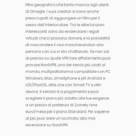
filtro geografico che tanto manca agli utenti
di Omegle. I suoi creatori si sono anche
preoccupati di aggiungere un filtro per il
sesso dell’interlocutore. Tra le altre funzioni
interessanti sono da evidenziare i regali
virtuali che si possono donare, e la possibilità
di nascondere il viso mascherandosi alla
persona con cui si sta chattando. Se non sai
di preciso su quale VPN fare affidamento puoi
provare NordVPN, uno dei servizi più usati al
mondo, multipiattaforma compatibile con PC
Windows, Mac, smartphone e pill Android e
iOS/iPadOS, oltre che con Smart TV e altri
device. Il servizio è a pagamento e puoi
scegliere il piano più adatto alle tue esigenze
a un prezzo di partenza di 2,ninety nine
euro/mese per il piano Standard. Per saperne
di più puoi dare un’occhiata alla mia
recensione su NordVPN.