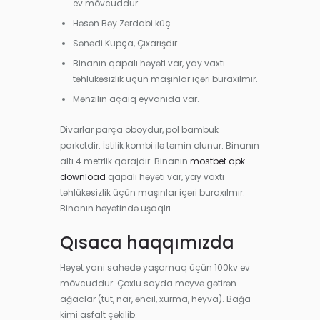
ev mövcuddur.
Həsən Bəy Zərdabi küç.
Sənədi Kupça, Çıxarışdır.
Binanın qapalı həyəti var, yay vaxtı
təhlükəsizlik üçün maşınlar içəri buraxılmır.
Mənzilin açaıq eyvanıda var.
Divarlar parça oboydur, pol bambuk
parketdir. İstilik kombi ilə təmin olunur. Binanın
altı 4 metrlik qarajdır. Binanın
mostbet apk
download
qapalı həyəti var, yay vaxtı
təhlükəsizlik üçün maşınlar içəri buraxılmır.
Binanın həyətində uşaqlrı …
Qısaca haqqımızda
Həyət yani sahədə yaşamaq üçün 100kv ev
mövcuddur. Çoxlu sayda meyvə gətirən
ağaclar (tut, nar, əncil, xurma, heyva). Bağa
kimi asfalt çəkilib.