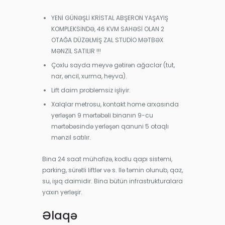
YENİ GÜNƏŞLİ KRİSTAL ABŞERON YAŞAYIŞ
KOMPLEKSİNDƏ, 46 KVM SAHƏSİ OLAN 2
OTAĞA DÜZƏLMİŞ ZAL STUDİO MƏTBƏX
MƏNZİL SATILIR !!!
Çoxlu sayda meyvə gətirən ağaclar (tut,
nar, əncil, xurma, heyva).
Lift daim problemsiz işliyir.
Xalqlar metrosu, kontakt home arxasında
yerləşən 9 mərtəbəli binanın 9-cu
mərtəbəsində yerləşən qanuni 5 otaqlı
mənzil satılır.
Bina 24 saat mühafizə, kodlu qapı sistemi,
parking, sürətli liftlər və s. Ilə təmin olunub, qaz,
su, işıq daimidir. Bina bütün infrastrukturalara
yaxın yerləşir.
Əlaqə