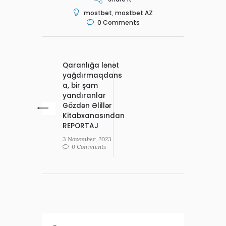
mostbet
,
mostbet AZ
0
Comments
Qaranlığa lənət
yağdırmaqdans
a, bir şam
yandıranlar
Gözdən Əlillər
Kitabxanasından
REPORTAJ
3 November, 2023
0 Comments