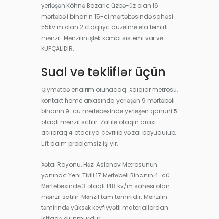
yerləşən Köhnə Bazarla üzbə-üz olan 16
mərtəbəli binanın 15-ci mərtəbəsində sahəsi
55kv.m olan 2 otaqlıya düzəlmə əla təmirli
mənzil. Mənzilin işlək kombi sistemi var və
KUPÇALIDIR.
Sual və təkliflər üçün
Qiymətdə endirim olunacaq. Xalqlar metrosu,
kontakt home arxasında yerləşən 9 mərtəbəli
binanın 9-cu mərtəbəsində yerləşən qanuni 5
otaqlı mənzil satılır. Zal ilə otaqın arası
açılaraq 4 otaqlıya çevrilib və zal böyüdülüb.
Lift daim problemsiz işliyir.
Xətai Rayonu, Həzi Aslanov Metrosunun
yanında Yeni Tikili 17 Mərtəbəli Binanın 4-cü
Mərtəbəsində 3 otaqlı 148 kv/m sahəsi olan
mənzil satılır. Mənzil tam təmirlidir. Mənzilin
təmirində yüksək keyfiyyətli materiallardan
istfadə olunmuşdur.