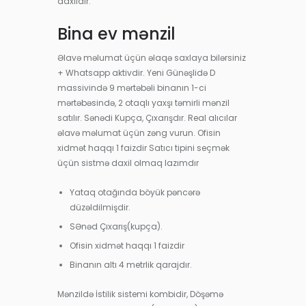
daxildir.
Bina ev mənzil
Əlavə məlumat üçün əlaqə saxlaya bilərsiniz
+ Whatsapp aktivdir. Yeni Günəşlidə D
massivində 9 mərtəbəli binanın 1-ci
mərtəbəsində, 2 otaqlı yaxşı təmirli mənzil
satılır. Sənədi Kupça, Çıxarışdır. Real alıcılar
əlavə məlumat üçün zəng vurun. Ofisin
xidmət haqqı 1 faizdir Satıcı tipini seçmək
üçün sistmə daxil olmaq lazımdır
Yataq otağında böyük pəncərə
düzəldilmişdir.
SƏnəd Çıxarış(kupça).
Ofisin xidmət haqqı 1 faizdir
Binanın altı 4 metrlik qarajdır.
Mənzildə İstilik sistemi kombidir, Döşəmə