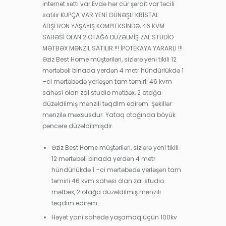
internet xətti var Evdə hər cür şərait var təcili
satılır KUPÇA VAR YENİ GÜNƏŞLİ KRİSTAL
ABŞERON YAŞAYIŞ KOMPLEKSİNDƏ, 46 KVM
SAHƏSİ OLAN 2 OTAĞA DÜZƏLMİŞ ZAL STUDİO
MƏTBƏX MƏNZİL SATILIR !!! İPOTEKAYA YARARLI !!!
Əziz Best Home müştəriləri, sizlərə yeni tikili 12
mərtəbəli binada yerdən 4 metr hündürlükdə 1
–ci mərtəbədə yerləşən tam təmirli 46 kvm
sahəsi olan zal studio mətbəx, 2 otağa
düzəldilmiş mənzili təqdim edirəm. Şəkillər
mənzilə məxsusdur. Yataq otağında böyük
pəncərə düzəldilmişdir.
Əziz Best Home müştəriləri, sizlərə yeni tikili
12 mərtəbəli binada yerdən 4 metr
hündürlükdə 1 –ci mərtəbədə yerləşən tam
təmirli 46 kvm sahəsi olan zal studio
mətbəx, 2 otağa düzəldilmiş mənzili
təqdim edirəm.
Həyət yani sahədə yaşamaq üçün 100kv