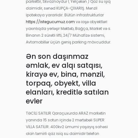
parkettir, Skvaznoydur ( Yelçəkən ) Qaz su işıq
daimidir, sənəd KUPÇA-ÇIXARIŞ. Mənzil
ipotekaya yararlıdır. Bütün infrastrukturlar
https://istegucumuz.com
və iaşə obyektləri
yaxınlıqda yerləşir Məktəb, Bağça, Market və s.
Binanın 2 sürətli lifti, 24/7 Mühafizə sistemi,
Avtomobillər üçün geniş parking mövcuddur.
Ən son daşınmaz
əmlak, ev alqı satqısı,
kirayə ev, bina, mənzil,
torpaq, obyekt, villa
elanları, kreditlə satılan
evler
TƏCİLİ SATILIR Qaraçuxurda ARAZ marketin
yanında 15 sotun içində 2 mərtəbəli SUPER
VİLLA SATILIR..400kv2 ümumi yaşayış sahəsi
olan təmirli qaz isiq su daimidir telefon