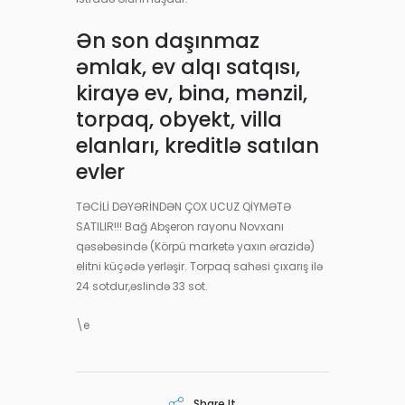
Ən son daşınmaz
əmlak, ev alqı satqısı,
kirayə ev, bina, mənzil,
torpaq, obyekt, villa
elanları, kreditlə satılan
evler
TƏCİLİ DƏYƏRİNDƏN ÇOX UCUZ QİYMƏTƏ
SATILIR!!! Bağ Abşeron rayonu Novxanı
qəsəbəsində (Körpü marketə yaxın ərazidə)
elitni küçədə yerləşir. Torpaq sahəsi çıxarış ilə
24 sotdur,əslində 33 sot.
\e
Share It