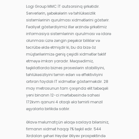
Logi Group MMC İT autsorsinq şirkətidir.
Serverlərin, şəbəkələrin və təhlükəsizlik
sistemlərinin qurulması xidmətlərini göstərir.
Fəaliyət göstərdiyimiz illər ərzində şirkətimiz
informasiya sistemlərinin qurulması və idarə
olunması üzrə zəngin peşəkar biliklər və
təcrübə əldə etmişdir ki, bu da bizə öz
müştərilərimizə geniş çeşidli xidmətlər təklif
etməyə imkan yaradır. Məqsədimiz,
təşkilatlarda biznes proseslərin stabilliyini,
təhlükəsizliyini təmin edən və effektivliyini
artıran faydalı IT xidmətlər göstərməkdir. 28
may metrosunun tam çıxışında elit təbəqəli
yeni binanın 12-ci mərtəbəsində sahəsi
172kvm qanuni 4 otaqlı əla təmirli mənzil
əşyalarla birlikdə satılır.
Əlavə məlumatçün əlaqə saxlaya bilərsiniz,
firmanın xidmət haqqı 1% təşkil edir. 544
Xırdalan şəhəri Heydər Əliyev prospektində