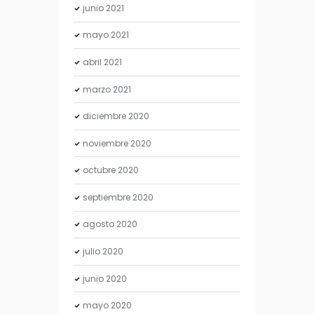
junio
2021
mayo
2021
abril
2021
marzo
2021
diciembre
2020
noviembre
2020
octubre
2020
septiembre
2020
agosto
2020
julio
2020
junio
2020
mayo
2020