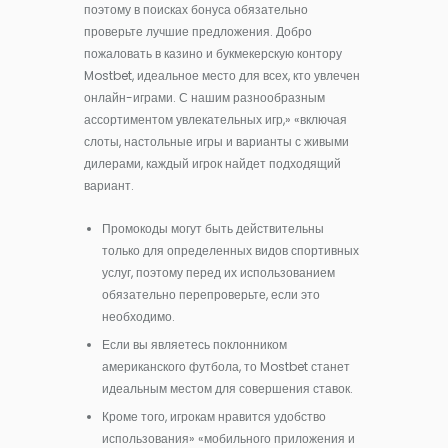
поэтому в поисках бонуса обязательно
проверьте лучшие предложения. Добро
пожаловать в казино и букмекерскую контору
Mostbet, идеальное место для всех, кто увлечен
онлайн-играми. С нашим разнообразным
ассортиментом увлекательных игр,» «включая
слоты, настольные игры и варианты с живыми
дилерами, каждый игрок найдет подходящий
вариант.
Промокоды могут быть действительны
только для определенных видов спортивных
услуг, поэтому перед их использованием
обязательно перепроверьте, если это
необходимо.
Если вы являетесь поклонником
американского футбола, то Mostbet станет
идеальным местом для совершения ставок.
Кроме того, игрокам нравится удобство
использования» «мобильного приложения и