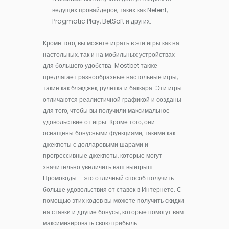
ведущих провайдеров, таких как Netent,
Pragmatic Play, BetSoft и других.
Кроме того, вы можете играть в эти игры как на
настольных, так и на мобильных устройствах
для большего удобства. Mostbet также
предлагает разнообразные настольные игры,
такие как блэкджек, рулетка и баккара. Эти игры
отличаются реалистичной графикой и созданы
для того, чтобы вы получили максимальное
удовольствие от игры. Кроме того, они
оснащены бонусными функциями, такими как
джекпоты с долларовыми шарами и
прогрессивные джекпоты, которые могут
значительно увеличить ваш выигрыш.
Промокоды – это отличный способ получить
больше удовольствия от ставок в Интернете. С
помощью этих кодов вы можете получить скидки
на ставки и другие бонусы, которые помогут вам
максимизировать свою прибыль