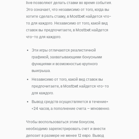
live позволяют делать ставки во время события.
Это означает, что независимо от того, когда вы
хотите сделать ставку, в Mostbet найдется что-
то для каждого. Независимо от того, какой вид
ставок вы предпочитаете, в Mostbet найдется
что-то для каждого.
Эти игры отличаются реалистичной
графикой, захватывающими бонусными
функциями и возможностью крупного
выигрыша.
Независимо от того, какой вид ставок вы
предпочитаете, в Mostbet найдется что-то
для каждого.
Вывод средств осуществляется в течение»
«24 часов, а пополнение счета – мгновенно.
Чтобы воспользоваться этим бонусом,
необходимо зарегистрировать счет и внести
депозит в размере не менее 12 евро. Вывод