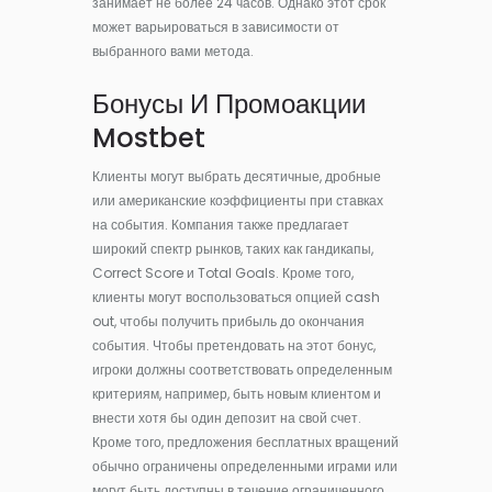
занимает не более 24 часов. Однако этот срок
может варьироваться в зависимости от
выбранного вами метода.
Бонусы И Промоакции
Mostbet
Клиенты могут выбрать десятичные, дробные
или американские коэффициенты при ставках
на события. Компания также предлагает
широкий спектр рынков, таких как гандикапы,
Correct Score и Total Goals. Кроме того,
клиенты могут воспользоваться опцией cash
out, чтобы получить прибыль до окончания
события. Чтобы претендовать на этот бонус,
игроки должны соответствовать определенным
критериям, например, быть новым клиентом и
внести хотя бы один депозит на свой счет.
Кроме того, предложения бесплатных вращений
обычно ограничены определенными играми или
могут быть доступны в течение ограниченного