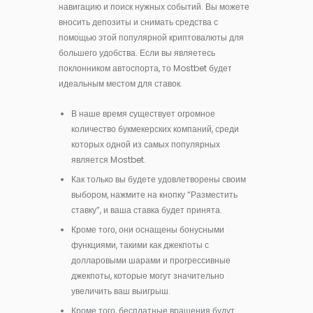
навигацию и поиск нужных событий. Вы можете
вносить депозиты и снимать средства с
помощью этой популярной криптовалюты для
большего удобства. Если вы являетесь
поклонником автоспорта, то Mostbet будет
идеальным местом для ставок.
В наше время существует огромное
количество букмекерских компаний, среди
которых одной из самых популярных
является Mostbet.
Как только вы будете удовлетворены своим
выбором, нажмите на кнопку “Разместить
ставку”, и ваша ставка будет принята.
Кроме того, они оснащены бонусными
функциями, такими как джекпоты с
долларовыми шарами и прогрессивные
джекпоты, которые могут значительно
увеличить ваш выигрыш.
Кроме того, бесплатные вращения будут