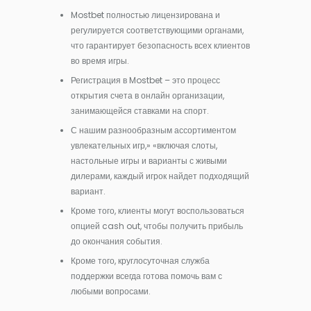
Mostbet полностью лицензирована и
регулируется соответствующими органами,
что гарантирует безопасность всех клиентов
во время игры.
Регистрация в Mostbet – это процесс
открытия счета в онлайн организации,
занимающейся ставками на спорт.
С нашим разнообразным ассортиментом
увлекательных игр,» «включая слоты,
настольные игры и варианты с живыми
дилерами, каждый игрок найдет подходящий
вариант.
Кроме того, клиенты могут воспользоваться
опцией cash out, чтобы получить прибыль
до окончания события.
Кроме того, круглосуточная служба
поддержки всегда готова помочь вам с
любыми вопросами.