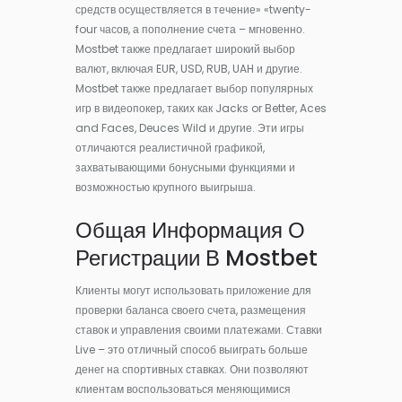
средств осуществляется в течение» «twenty-
four часов, а пополнение счета – мгновенно.
Mostbet также предлагает широкий выбор
валют, включая EUR, USD, RUB, UAH и другие.
Mostbet также предлагает выбор популярных
игр в видеопокер, таких как Jacks or Better, Aces
and Faces, Deuces Wild и другие. Эти игры
отличаются реалистичной графикой,
захватывающими бонусными функциями и
возможностью крупного выигрыша.
Общая Информация О
Регистрации В Mostbet
Клиенты могут использовать приложение для
проверки баланса своего счета, размещения
ставок и управления своими платежами. Ставки
Live – это отличный способ выиграть больше
денег на спортивных ставках. Они позволяют
клиентам воспользоваться меняющимися