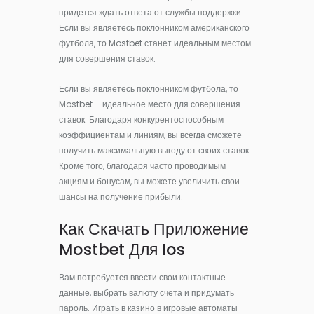
придется ждать ответа от службы поддержки.
Если вы являетесь поклонником американского
футбола, то Mostbet станет идеальным местом
для совершения ставок.
Если вы являетесь поклонником футбола, то
Mostbet – идеальное место для совершения
ставок. Благодаря конкурентоспособным
коэффициентам и линиям, вы всегда сможете
получить максимальную выгоду от своих ставок.
Кроме того, благодаря часто проводимым
акциям и бонусам, вы можете увеличить свои
шансы на получение прибыли.
Как Скачать Приложение
Mostbet Для Ios
Вам потребуется ввести свои контактные
данные, выбрать валюту счета и придумать
пароль. Играть в казино в игровые автоматы