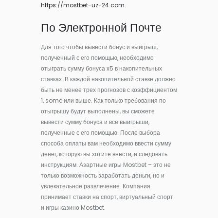
https://mostbet-uz-24.com
.
По Электронной Почте
Для того чтобы вывести бонус и выигрыш,
полученный с его помощью, необходимо
отыграть сумму бонуса x5 в накопительных
ставках. В каждой накопительной ставке должно
быть не менее трех прогнозов с коэффициентом
1, some или выше. Как только требования по
отыгрышу будут выполнены, вы сможете
вывести сумму бонуса и все выигрыши,
полученные с его помощью. После выбора
способа оплаты вам необходимо ввести сумму
денег, которую вы хотите внести, и следовать
инструкциям. Азартные игры Mostbet – это не
только возможность заработать деньги, но и
увлекательное развлечение. Компания
принимает ставки на спорт, виртуальный спорт
и игры казино Mostbet.