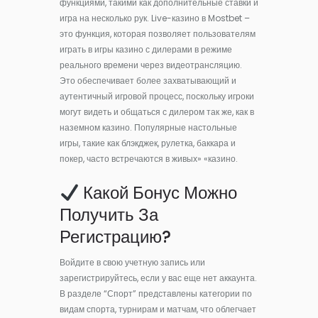
функциями, такими как дополнительные ставки и
игра на несколько рук. Live-казино в Mostbet –
это функция, которая позволяет пользователям
играть в игры казино с дилерами в режиме
реального времени через видеотрансляцию.
Это обеспечивает более захватывающий и
аутентичный игровой процесс, поскольку игроки
могут видеть и общаться с дилером так же, как в
наземном казино. Популярные настольные
игры, такие как блэкджек, рулетка, баккара и
покер, часто встречаются в живых» «казино.
Какой Бонус Можно
Получить За
Регистрацию?
Войдите в свою учетную запись или
зарегистрируйтесь, если у вас еще нет аккаунта.
В разделе “Спорт” представлены категории по
видам спорта, турнирам и матчам, что облегчает