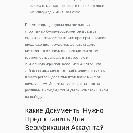
начисляться каждый день в течение 5 дней,
максимум до 250 FS за бонус.
Промо-коды доступны для различных
спортивных букмекерских контор и сайтов
ставок, поэтому обязательно проверьте лучшие
предложения, прежде чем делать ставки.
Mostbet также предлагает своим клиентам
возможность сыграть в интересную и
уникальную игру под названием Aviator. Эта
забавная игра сочетает в себе элементы удачи
и мастерства и дает клиентам шанс выиграть
по-крупному. Игроки могут делать ставки на
различные исходы, чтобы увеличить свои шансы
на победу.
Какие Документы Нужно
Предоставить Для
Верификации Аккаунта?