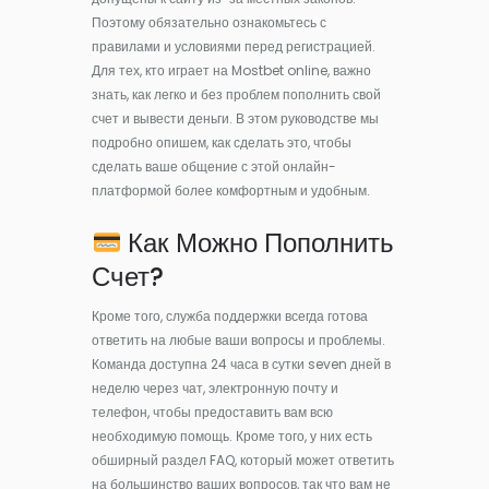
Поэтому обязательно ознакомьтесь с
правилами и условиями перед регистрацией.
Для тех, кто играет на Mostbet online, важно
знать, как легко и без проблем пополнить свой
счет и вывести деньги. В этом руководстве мы
подробно опишем, как сделать это, чтобы
сделать ваше общение с этой онлайн-
платформой более комфортным и удобным.
Как Можно Пополнить
Счет?
Кроме того, служба поддержки всегда готова
ответить на любые ваши вопросы и проблемы.
Команда доступна 24 часа в сутки seven дней в
неделю через чат, электронную почту и
телефон, чтобы предоставить вам всю
необходимую помощь. Кроме того, у них есть
обширный раздел FAQ, который может ответить
на большинство ваших вопросов, так что вам не