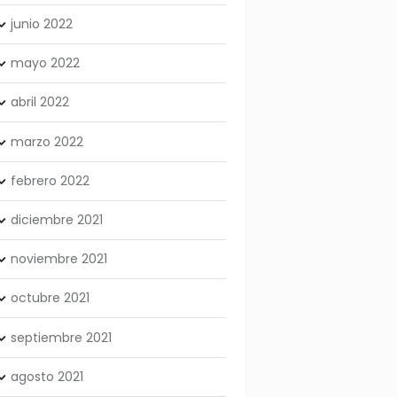
junio
2022
mayo
2022
abril
2022
marzo
2022
febrero
2022
diciembre
2021
noviembre
2021
octubre
2021
septiembre
2021
agosto
2021