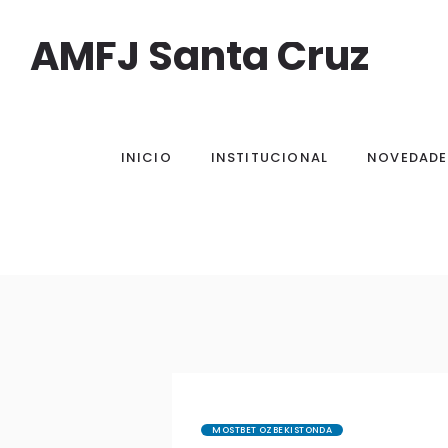
AMFJ Santa Cruz
INICIO
INSTITUCIONAL
NOVEDADE
MOSTBET OZBEKISTONDA