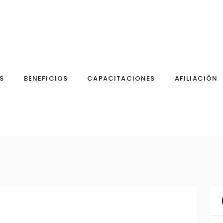
S
BENEFICIOS
CAPACITACIONES
AFILIACIÓN