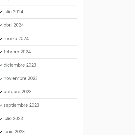
julio
2024
abril
2024
marzo
2024
febrero
2024
diciembre
2023
noviembre
2023
octubre
2023
septiembre
2023
julio
2023
junio
2023