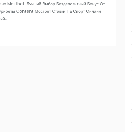
ино Mostbet: Лучший Выбор Бездепозитный Бонус От
рибеты Content Мостбет Ставки На Спорт Онлайн
й...