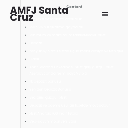
AMFJ Santa
Content
Cruz
Bet şəxsi hesabınıza daxil olun
Mərc və pul çıxarma qaydaları
Minimum və maksimum tariflərMərclər 1xBet
1XBET APK
Depozit
1 xBet Android iOS indir
bet yükləyin az: Telefon üçün mobil versiya və tətbiqlər
Tətbi
Canlı
5 October, 2022
by
0
Comments
Ankit Sharma LinkedInde: 1xBet giriş, güzgü 1 xBet
1 xBet Android iOS indir Tətbiq
Azərbaycanda rəsmi sayt My blo
İlk depozit bonusu
1 xBet Android iOS
Yenidən Depozit Bonusu
indir Tətbiq
Bet: giriş, güzgü 1 xBet
Depozit və ödəmə üsulları 1xbetdə mövcuddur
Pulsuz mərc hər hansı və ya müəyyən
xBet Android iOS indir Tətbiq
əmsalla yerləşdirilə bilən pulsuz mərcdir.
Bonus mərcini qazandıqda, müştəri 1xBet az
Veb-saytın mobil versiyası
nominal dəyərindən aşağı ödəniş alacaq.