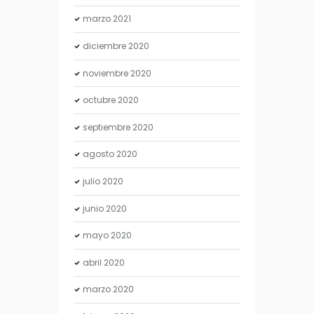
marzo
2021
diciembre
2020
noviembre
2020
octubre
2020
septiembre
2020
agosto
2020
julio
2020
junio
2020
mayo
2020
abril
2020
marzo
2020