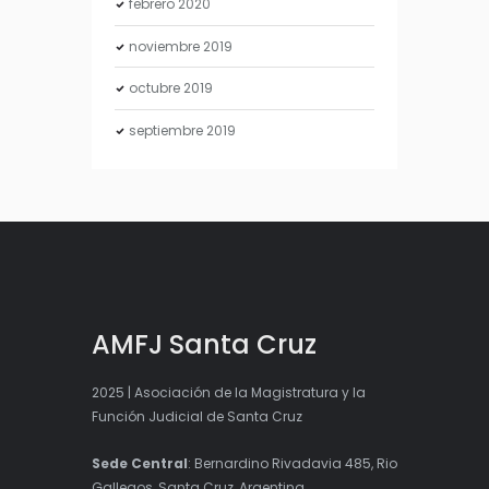
febrero
2020
noviembre
2019
octubre
2019
septiembre
2019
AMFJ Santa Cruz
2025 | Asociación de la Magistratura y la
Función Judicial de Santa Cruz
Sede Central
: Bernardino Rivadavia 485, Rio
Gallegos, Santa Cruz, Argentina