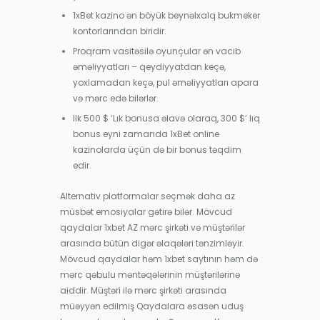
1xBet kazino ən böyük beynəlxalq bukmeker
kontorlarından biridir.
Proqram vasitəsilə oyunçular ən vacib
əməliyyatları – qeydiyyatdan keçə,
yoxlamadan keçə, pul əməliyyatları apara
və mərc edə bilərlər.
Ilk 500 $ ‘Lık bonusa əlavə olaraq, 300 $’ lıq
bonus eyni zamanda 1xBet online
kazinolarda üçün də bir bonus təqdim
edir.
Alternativ platformalar seçmək daha az
müsbət emosiyalar gətirə bilər. Mövcud
qaydalar 1xbet AZ mərc şirkəti və müştərilər
arasında bütün digər əlaqələri tənzimləyir.
Mövcud qaydalar həm 1xbet saytının həm də
mərc qəbulu məntəqələrinin müştərilərinə
aiddir. Müştəri ilə mərc şirkəti arasında
müəyyən edilmiş Qaydalara əsasən uduş