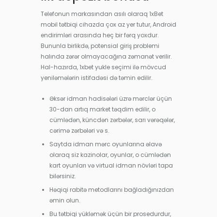
Telefonun markasından asılı olaraq 1xBet
mobil tətbiqi cihazda çox az yer tutur, Android
endirimləri arasında heç bir fərq yoxdur.
Bununla birlikdə, potensial giriş problemi
halında zərər olmayacağına zəmanət verilir.
Hal-hazırda, 1xbet yukle seçimi ilə mövcud
yeniləmələrin istifadəsi də təmin edilir.
Əksər idman hadisələri üzrə mərclər üçün
30-dan artıq market təqdim edilir, o
cümlədən, küncdən zərbələr, sarı vərəqələr,
cərimə zərbələri və s.
Saytda idman mərc oyunlarına əlavə
olaraq siz kazinolar, oyunlar, o cümlədən
kart oyunları və virtual idman növləri tapa
bilərsiniz.
Həqiqi rabitə metodlarını bağladığınızdan
əmin olun.
Bu tətbiqi yükləmək üçün bir prosedurdur,