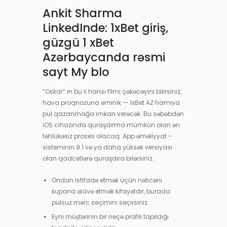
Ankit Sharma
LinkedInde: 1xBet giriş,
güzgü 1 xBet
Azərbaycanda rəsmi
sayt My blo
“Oskar” ın bu il hansı filmi çəkəcəyini bilirsiniz,
hava proqnozuna əminik — 1xBet AZ hamıya
pul qazanmağa imkan verəcək. Bu səbəbdən
iOS cihazında quraşdırma mümkün olan ən
təhlükəsiz proses olacaq. App əməliyyat –
sisteminin 9.1 və ya daha yüksək versiyası
olan qadcetlərə quraşdıra bilərsiniz.
Ondan istifadə etmək üçün nəticəni
kupona əlavə etmək kifayətdir, burada
pulsuz mərc seçimini seçirsiniz.
Eyni müştərinin bir neçə profili tapıldığı