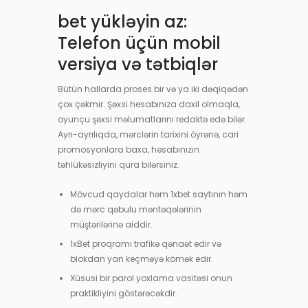
bet yükləyin az:
Telefon üçün mobil
versiya və tətbiqlər
Bütün hallarda proses bir və ya iki dəqiqədən
çox çəkmir. Şəxsi hesabınıza daxil olmaqla,
oyunçu şəxsi məlumatlarını redaktə edə bilər.
Ayrı-ayrılıqda, mərclərin tarixini öyrənə, cari
promosyonlara baxa, hesabınızın
təhlükəsizliyini qura bilərsiniz.
Mövcud qaydalar həm 1xbet saytının həm
də mərc qəbulu məntəqələrinin
müştərilərinə aiddir.
1xBet proqramı trafikə qənaət edir və
blokdan yan keçməyə kömək edir.
Xüsusi bir parol yoxlama vasitəsi onun
praktikliyini göstərəcəkdir.