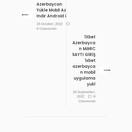
Azerbaycan
Yükle Mobil Az
Indir Android i
25 October, 2022
0 Comments
1Xbet
Azerbayca
n MƏRC
SAYTI GİRİŞ
1xbet
azerbayca
n mobil
uygulama
yukl
26 September,
2022
0
Comments