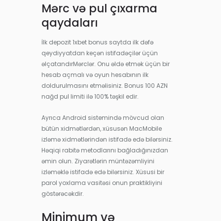
Mərc və pul çıxarma
qaydaları
İlk depozit 1xbet bonus saytda ilk dəfə
qeydiyyatdan keçən istifadəçilər üçün
əlçatandırMərclər. Onu əldə etmək üçün bir
hesab açmalı və oyun hesabının ilk
doldurulmasını etməlisiniz. Bonus 100 AZN
nağd pul limiti ilə 100% təşkil edir.
Ayrıca Android sistemində mövcud olan
bütün xidmətlərdən, xüsusən MacMobile
izləmə xidmətlərindən istifadə edə bilərsiniz.
Həqiqi rabitə metodlarını bağladığınızdan
əmin olun. Ziyarətlərin müntəzəmliyini
izləməklə istifadə edə bilərsiniz. Xüsusi bir
parol yoxlama vasitəsi onun praktikliyini
göstərəcəkdir.
Minimum və