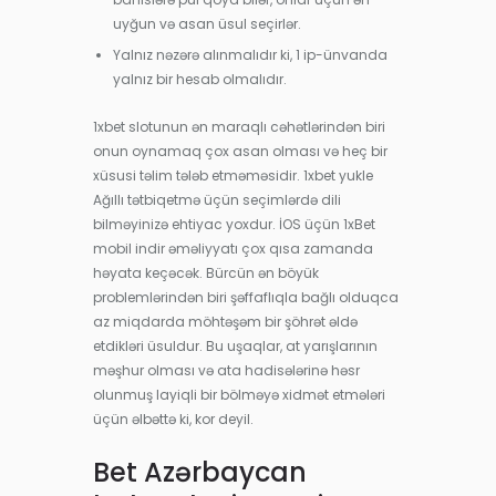
uyğun və asan üsul seçirlər.
Yalnız nəzərə alınmalıdır ki, 1 ip-ünvanda
yalnız bir hesab olmalıdır.
1xbet slotunun ən maraqlı cəhətlərindən biri
onun oynamaq çox asan olması və heç bir
xüsusi təlim tələb etməməsidir. 1xbet yukle
Ağıllı tətbiqetmə üçün seçimlərdə dili
bilməyinizə ehtiyac yoxdur. İOS üçün 1xBet
mobil indir əməliyyatı çox qısa zamanda
həyata keçəcək. Bürcün ən böyük
problemlərindən biri şəffaflıqla bağlı olduqca
az miqdarda möhtəşəm bir şöhrət əldə
etdikləri üsuldur. Bu uşaqlar, at yarışlarının
məşhur olması və ata hadisələrinə həsr
olunmuş layiqli bir bölməyə xidmət etmələri
üçün əlbəttə ki, kor deyil.
Bet Azərbaycan