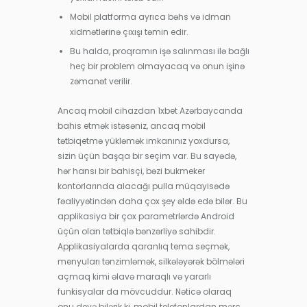
Mobil platforma ayrıca bəhs və idman
xidmətlərinə çıxışı təmin edir.
Bu halda, proqramın işə salınması ilə bağlı
heç bir problem olmayacaq və onun işinə
zəmanət verilir.
Ancaq mobil cihazdan 1xbet Azərbaycanda
bahis etmək istəsəniz, ancaq mobil
tətbiqetmə yükləmək imkanınız yoxdursa,
sizin üçün başqa bir seçim var. Bu sayədə,
hər hansı bir bahisçi, bəzi bukmeker
kontorlarında alacağı pulla müqayisədə
fəaliyyətindən daha çox şey əldə edə bilər. Bu
applikasiya bir çox parametrlərdə Android
üçün olan tətbiqlə bənzərliyə sahibdir.
Applikasiyalarda qaranlıq tema seçmək,
menyuları tənzimləmək, silkələyərək bölmələri
açmaq kimi əlavə maraqlı və yararlı
funkisyalar da mövcuddur. Nəticə olaraq
onu deyə bilərik ki, mobil telefonlardan mərc