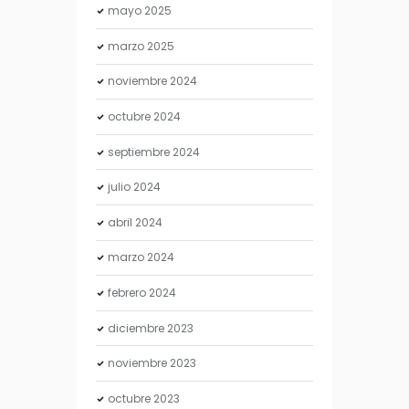
mayo
2025
marzo
2025
noviembre
2024
octubre
2024
septiembre
2024
julio
2024
abril
2024
marzo
2024
febrero
2024
diciembre
2023
noviembre
2023
octubre
2023