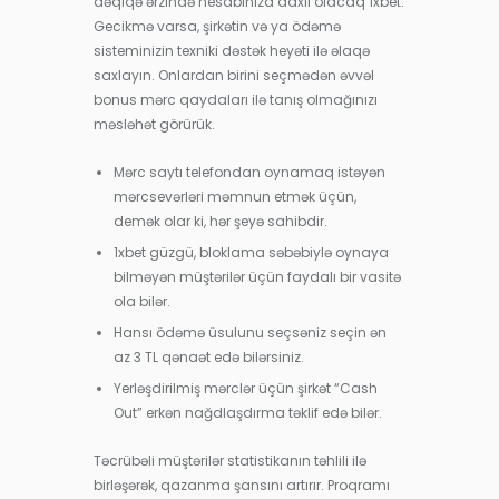
dəqiqə ərzində hesabınıza daxil olacaq 1xbet.
Gecikmə varsa, şirkətin və ya ödəmə
sisteminizin texniki dəstək heyəti ilə əlaqə
saxlayın. Onlardan birini seçmədən əvvəl
bonus mərc qaydaları ilə tanış olmağınızı
məsləhət görürük.
Mərc saytı telefondan oynamaq istəyən
mərcsevərləri məmnun etmək üçün,
demək olar ki, hər şeyə sahibdir.
1xbet güzgü, bloklama səbəbiylə oynaya
bilməyən müştərilər üçün faydalı bir vasitə
ola bilər.
Hansı ödəmə üsulunu seçsəniz seçin ən
az 3 TL qənaət edə bilərsiniz.
Yerləşdirilmiş mərclər üçün şirkət “Cash
Out” erkən nağdlaşdırma təklif edə bilər.
Təcrübəli müştərilər statistikanın təhlili ilə
birləşərək, qazanma şansını artırır. Proqramı