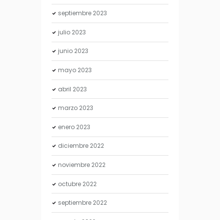
septiembre
2023
julio
2023
junio
2023
mayo
2023
abril
2023
marzo
2023
enero
2023
diciembre
2022
noviembre
2022
octubre
2022
septiembre
2022