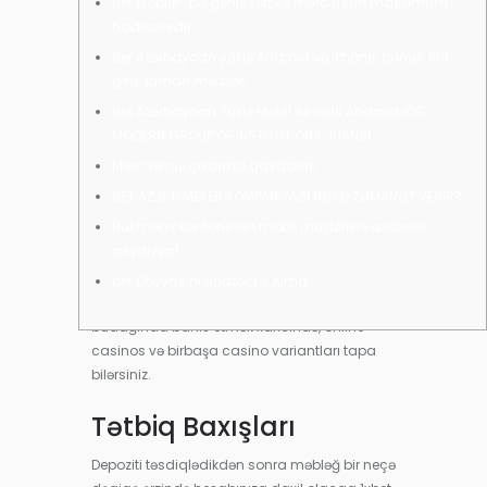
Bet Mobile- bu geniş xətt və mərc üçün maksimum
yararlı funkisyalar da mövcuddur.
hadisələrdir
Bet Azərbaycan yükle Android və iPhone: bonus 100 ,
Veb saytına keçin, Mərclər və səhifənin yuxarı
giriş, idman mərcləri
sağ küncündə yaşıl «Qeydiyyatdan keç»
düyməsini secin. Ölkəni və istədiyiniz
Bet Azerbaycan Yükle Mobil Az Indir Android iOS
valyutanı göstərin.Qeydiyyat haqqında ətraflı
MODERN GROUP OF INSTITUTIONS JHANSI
məlumat əldə edin 1xBet. Sonra, pul çıxarmaq
Mərc və pul çıxarma qaydaları
üçün ozuvuze uygun bir yontem seçin.Pul
BET AZ BUKMEKER KOMPANIYASI NƏYƏ ZƏMANƏT VERIR?
çıxarmağın bütün yolları haqqında melumat
Bukmeker kontorunun mobil müştərisi vasitəsilə
alin. Bonuslardan yararlanmaq üçün
qeydiyyat
saytimizi ziyarət edin Mərclər 1xBet,mövcud
bonus təklifləri haqqında məlumat əldə edin
bet Dosyasını Android’e Alma
və əlavə təlimatlara əməl edin. Hər cür idman
budağında bahis etmək xaricində, online
casinos və birbaşa casino variantları tapa
bilərsiniz.
Tətbiq Baxışları
Depoziti təsdiqlədikdən sonra məbləğ bir neçə