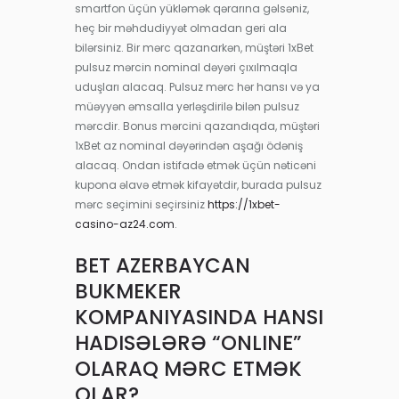
smartfon üçün yükləmək qərarına gəlsəniz,
heç bir məhdudiyyət olmadan geri ala
bilərsiniz. Bir mərc qazanarkən, müştəri 1xBet
pulsuz mərcin nominal dəyəri çıxılmaqla
uduşları alacaq. Pulsuz mərc hər hansı və ya
müəyyən əmsalla yerləşdirilə bilən pulsuz
mərcdir. Bonus mərcini qazandıqda, müştəri
1xBet az nominal dəyərindən aşağı ödəniş
alacaq. Ondan istifadə etmək üçün nəticəni
kupona əlavə etmək kifayətdir, burada pulsuz
mərc seçimini seçirsiniz
https://1xbet-
casino-az24.com
.
BET AZERBAYCAN
BUKMEKER
KOMPANIYASINDA HANSI
HADISƏLƏRƏ “ONLINE”
OLARAQ MƏRC ETMƏK
OLAR?