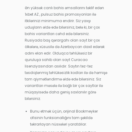
Ən yüksək canlı bahis əmsallarını təklif edən
1xbet AZ , pulsuz bahis promosyonları ilə
itkilərinizi minimuma endirir. Siz yaxşı
uduşların əldə edə bilərsiniz, belə ki, bir çox
bahis variantları cəhd edə bilərsiniz.
Rusiyada baş qərargahı olan sayt bir çox
ölkələrə, xüsusilə də Azerbaycan daxil edərək
adını elan edir. Olduqca təhlükəsiz bir
quruluşa sahib olan sayt Curacao
lisenziyasından asılıdır. Saytın tez-tez
təsdiqlənmiş təhlükəsizlik kodları ilə də həmişə
tam qiymətləndirmə əldə edə bilərsiniz. Siz
variantları məsələ ilə bağlı bir çox saytlar ilə
müqayisədə daha geniş saxlanılır görə
bilərsiniz.
Bunu etmək üçün, orijinal Bookmeyker
ofisinin funksionallığını tam şəkildə
təkrarlayan nüsxələri yaratdılar.