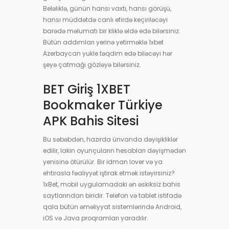
Beləliklə, günün hansı vaxtı, hansı görüşü,
hansı müddətdə canlı efirdə keçiriləcəyi
barədə məlumatı bir kliklə əldə edə bilərsiniz.
Bütün addımları yerinə yetirməklə 1xbet
Azerbaycan yukle təqdim edə biləcəyi hər
şeyə çatmağı gözləyə bilərsiniz.
BET Giriş 1XBET
Bookmaker Türkiye
APK Bahis Sitesi
Bu səbəbdən, hazırda ünvanda dəyişikliklər
edilir, lakin oyunçuların hesabları dəyişmədən
yenisinə ötürülür. Bir idman lover və ya
ehtirasla fəaliyyət iştirak etmək istəyirsiniz?
1xBet, mobil uygulamadaki ən əskiksiz bahis
saytlarından biridir. Telefon və tablet istifadə
qala bütün əməliyyat sistemlərində Android,
iOS və Java proqramları yaradılır.