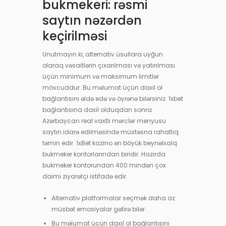
bukmekeri: rəsmi
saytın nəzərdən
keçirilməsi
Unutmayın ki, alternativ üsullara uyğun
olaraq vəsaitlərin çıxarılması və yatırılması
üçün minimum və maksimum limitlər
mövcuddur. Bu məlumat üçün daxil ol
bağlantısını əldə edə və öyrənə bilərsiniz. 1xbet
bağlantısına daxil olduqdan sonra
Azərbaycan real vaxtlı mərclər menyusu
saytın idarə edilməsində müstəsna rahatlıq
təmin edir. 1xBet kazino ən böyük beynəlxalq
bukmeker kontorlarından biridir. Hazırda
bukmeker kontorundan 400 mindən çox
daimi ziyarətçi istifadə edir.
Alternativ platformalar seçmək daha az
müsbət emosiyalar gətirə bilər.
Bu məlumat üçün daxil ol bağlantısını