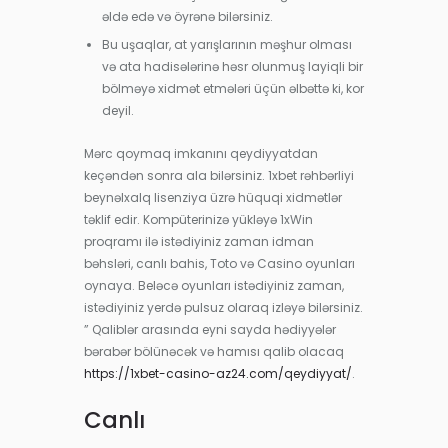
əldə edə və öyrənə bilərsiniz.
Bu uşaqlar, at yarışlarının məşhur olması
və ata hadisələrinə həsr olunmuş layiqli bir
bölməyə xidmət etmələri üçün əlbəttə ki, kor
deyil.
Mərc qoymaq imkanını qeydiyyatdan
keçəndən sonra ala bilərsiniz. 1xbet rəhbərliyi
beynəlxalq lisenziya üzrə hüquqi xidmətlər
təklif edir. Kompüterinizə yükləyə 1xWin
proqramı ilə istədiyiniz zaman idman
bəhsləri, canlı bahis, Toto və Casino oyunları
oynaya. Beləcə oyunları istədiyiniz zaman,
istədiyiniz yerdə pulsuz olaraq izləyə bilərsiniz.
” Qaliblər arasında eyni sayda hədiyyələr
bərabər bölünəcək və hamısı qalib olacaq
https://1xbet-casino-az24.com/qeydiyyat/
.
Canlı