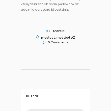
versiyasını endirib asan şəkildə çox az
addımla quraşdıra biləcəksiniz.
Share It
mostbet
,
mostbet AZ
0
Comments
Buscar