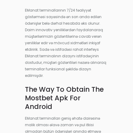
EManat terminallarının 7/24 fəaliyyət
göstərməsi sayəsində ən son anda edilən
ödənişlər belə dərhal hesabda əks olunur.
Daim innovativ yeniliklərdən faydalanaraq
müştərilərimizin gözləntilərinə cavab verən
yeniliklər edir və mövcud xidmətləri inkişaf
etdiririk. Sadə və istifadəsi rahat interfeys
EManat terminalının dizaynı istifadəçinin
dostudur, müştəri gözləntiləri nəzərə alınaraq
terminallar funksional şəkildə dizayn
edilmişdir.
The Way To Obtain The
Mostbet Apk For
Android
EManat terminalları geniş əhatə dairəsinə
malik olması əlavə zaman və pul itkisi
olmadan bütün ödənişləri anında etməyə