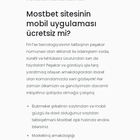
Mostbet sitesinin
mobil uygulaması
ücretsiz mi?
FinTex texnologiyasının tətbiqinin peşəkar
nümunəsi olan eManat ilə ödənişlərin sadə,
sürətli və təhlükəsiz üsulundan sən də
faydalan! Peşəkar və gördüyü işlə fərq
yaratmaq istəyən əməkdaşlardan ibarət
olan komandamızda səni gözləyirik! Hər
zaman ölkəmizin və gəncliyimizin davamlı
inkişafına qatqıda olmağa çalışırıq
Bukmeker şirkətinin saytından və mobil
güzgü ilə daxil olduğunuz saytdan
tətbiqetməni Mostbet apk halında endirə
bilərsiniz.
Marketinq əməkdaşlığı