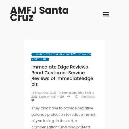
AMFJ Santa
Cruz
IMMEDIATE EDGE REVIEW 2021: SCAM OR
NOT? - 126
Immediate Edge Reviews
Read Customer Service
Reviews of immediateedge
biz
18 November, 2023
in
Immediate Edge Review
2021: Scam or not? - 126
Comments
They also have to provide negative
balance protection to reduce the risk
of you losing. In the end, a
compensation fund also protects